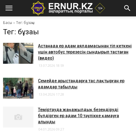
Басы
Тег: бұзақы
Тег: бұзақы
Астанада ер адам аялдамасынан өтіп кеткені
үшін автобус терезесін сындырып тастаған
(видео)
13.07.2026 18:59
Семейде арыстандарға тас лақтырған ер
адамдар табылды
13.04.2026 17:28
Теміртауда жаңажылдық безендіруді
бүлдірген ер адам 10 тәулікке қамауға
алынды
04.01.2026 09:27