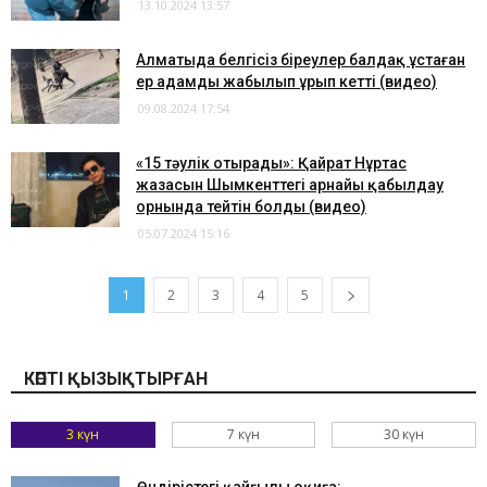
13.10.2024 13:57
Алматыда белгісіз біреулер балдақ ұстаған
ер адамды жабылып ұрып кетті (видео)
09.08.2024 17:54
​«15 тәулік отырады»: Қайрат Нұртас
жазасын Шымкенттегі арнайы қабылдау
орнында өтейтін болды (видео)
05.07.2024 15:16
1
2
3
4
5
КӨПТІ ҚЫЗЫҚТЫРҒАН
3 күн
7 күн
30 күн