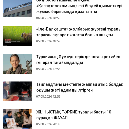
Өндірістегі қайғылы оқиға:
«Қазақтелекомның» екі бірдей қызметкері
жұмыс барысында қаза тапты
06.08.2026 18:59
«Іле-Балқашта» жолбарыс жүргені туралы
тараған ақпарат жалған болып шықты
05.08.2026 18:59
Түркияның Әуе күштерінде алғаш рет әйел
генерал тағайындалды
05.08.2026 12:53
Таиландтағы мектепте жаппай атыс болды:
оқушы жеті адамды өлтірген
07.08.2026 12:53
ЖЫНЫСТЫҚ ТӘРБИЕ туралы басты 10
сұраққа ЖАУАП
05.08.2026 20:39