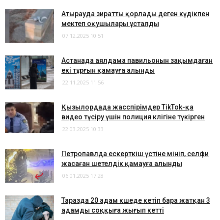
Атырауда зиратты қорлады деген күдікпен
мектеп оқушылары ұсталды
07.12.2025 10:51
Астанада аялдама павильонын зақымдаған
екі тұрғын қамауға алынды
22.11.2025 11:56
Қызылордада жасөспірімдер TikTok-қа
видео түсіру үшін полиция көлігіне түкірген
22.03.2025 10:33
​Петропавлда ескерткіш үстіне мініп, селфи
жасаған шетелдік қамауға алынды
06.01.2025 17:28
Таразда 20 адам көшеде кетіп бара жатқан 3
адамды соққыға жығып кетті