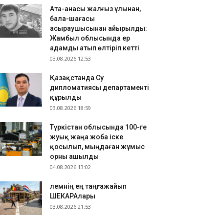
Ата-анасы жалғыз ұлынан,
бала-шағасы
асыраушысынан айырылды:
Жамбыл облысында ер
адамды атып өлтіріп кетті
03.08.2026 12:53
Қазақстанда Су
дипломатиясы департаменті
құрылды
03.08.2026 18:59
Түркістан облысында 100-ге
жуық жаңа жоба іске
қосылып, мыңдаған жұмыс
орны ашылды
04.08.2026 13:02
​Әлемнің ең таңғажайып
ШЕКАРАлары
03.08.2026 21:53