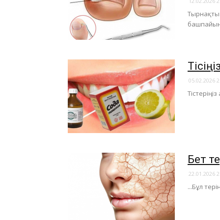
12.02.2026 2
Тырнақтың
башпайынд
​Тісі
05.02.2026 2
Тістеріңі
​Бет т
22.01.2026 2
...Бұл те