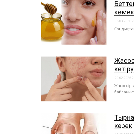
​Бетте
көмек
06.03.2026 2
Сондықтан
​Жасөс
кетір
20.02.2026 2
Жасөспірі
байланыст
Тырнақ
керек