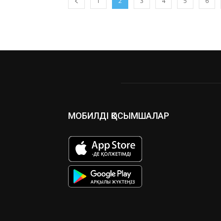
1
2
3
4
5
6
МОБИЛДІ ҚОСЫМШАЛАР