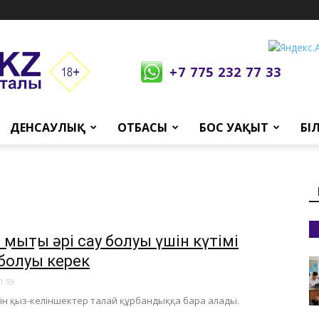
+7 775 232 77 33
ДЕНСАУЛЫҚ
ОТБАСЫ
БОС УАҚЫТ
БІ
 мықты әрі сау болуы үшін күтімі
 болуы керек
1:59
үшін қыз-келіншектер талай құрбандыққа бара алады.