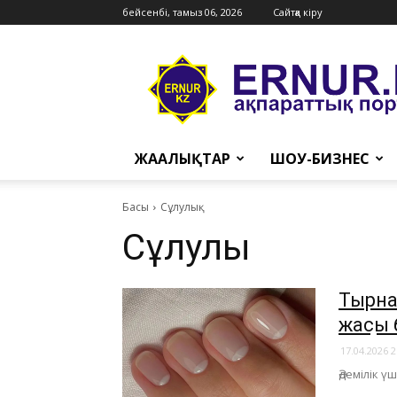
бейсенбі, тамыз 06, 2026
Сайтқа кіру
Ernur
Press
ЖАҢАЛЫҚТАР
ШОУ-БИЗНЕС
Басы
Сұлулық
Сұлулық
Тырнақ
жақсы
17.04.2026 2
Әдемілік 