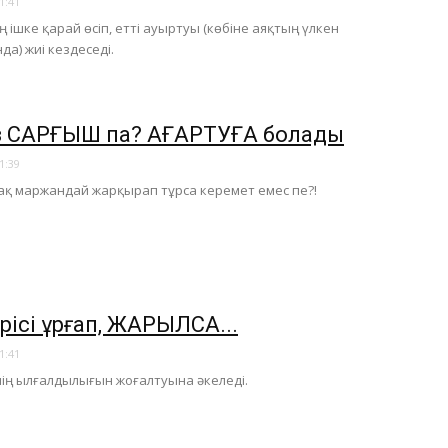
1:41
 ішке қарай өсіп, етті ауыртуы (көбіне аяқтың үлкен
а) жиі кездеседі.
ңіз САРҒЫШ па? АҒАРТУҒА болады
1:39
з ақ маржандай жарқырап тұрса керемет емес пе?!
ерісі құрғап, ЖАРЫЛСА...
1:41
рінің ылғалдылығын жоғалтуына әкеледі.