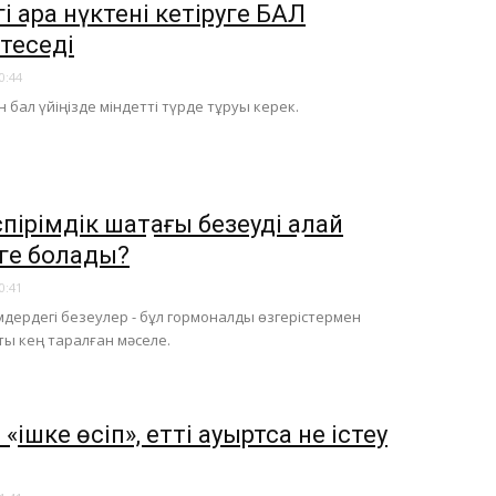
гі қара нүктені кетіруге БАЛ
теседі
0:44
 бал үйіңізде міндетті түрде тұруы керек.
пірімдік шақтағы безеуді қалай
уге болады?
0:41
мдердегі безеулер - бұл гормоналды өзгерістермен
ы кең таралған мәселе.
 «ішке өсіп», етті ауыртса не істеу