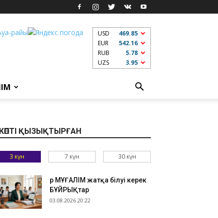
USD
469.85
EUR
542.16
RUB
5.78
UZS
3.95
ЛІМ
КӨПТІ ҚЫЗЫҚТЫРҒАН
3 күн
7 күн
30 күн
Әр МҰҒАЛІМ жатқа білуі керек
БҰЙРЫҚтар
03.08.2026 20:22