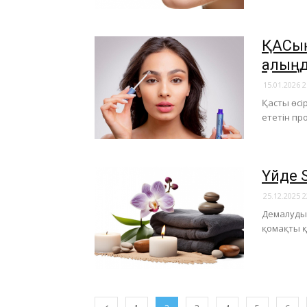
​ҚАСы
қалың
15.01.2026 2
Қасты өсі
ететін про
​Үйде 
25.12.2025 2
Демалудың
қомақты қ