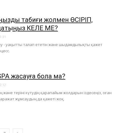
ңызды табиғи жолмен ӨСІРІП,
датқыңыз КЕЛЕ МЕ?
1:31
ру - уақытты талап ететін және шыдамдылықты қажет
цесс.
SPA жасауға бола ма?
2:12
 және теріні күтудің қарапайым жолдарын іздесеңіз, оған
аражат жұмсаудың да қажеті жоқ.