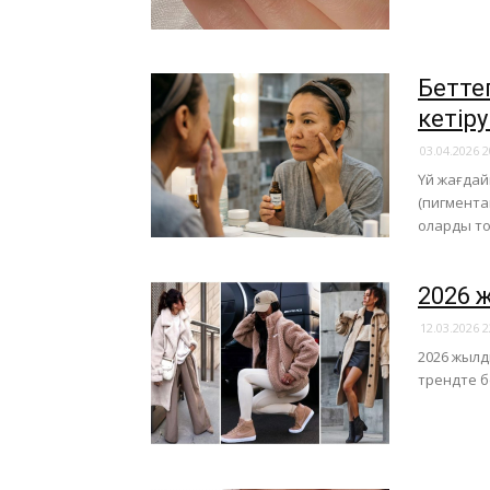
Беттег
кетір
03.04.2026 2
Үй жағдай
(пигментац
оларды то
2026 
12.03.2026 2
2026 жылд
трендте б