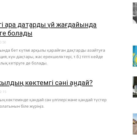
і қара дақтарды үй жағдайында
уге болады
0:50
ында бет күтімі арқылы қарайған дақтарды азайтуға
ия, күн дақтары, жас ерекшеліктері, т.б.) тіпті кейде
лық кетіруге де болады.
жылдың көктемгі сәні қандай?
2:15
ың көктемінде қандай сән үлгілері және қандай түстер
олатынын біле жүріңіз.