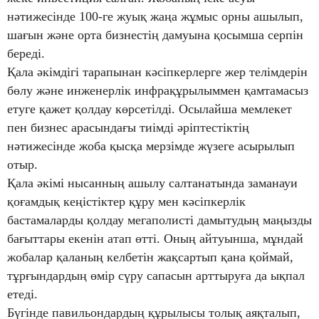
нәтижесінде 100-ге жуық жаңа жұмыс орны ашылып,
шағын және орта бизнестің дамуына қосымша серпін
береді.
Қала әкімдігі тарапынан кәсіпкерлерге жер телімдерін
бөлу және инженерлік инфрақұрылыммен қамтамасыз
етуге қажет қолдау көрсетілді. Осылайша мемлекет
пен бизнес арасындағы тиімді әріптестіктің
нәтижесінде жоба қысқа мерзімде жүзеге асырылып
отыр.
Қала әкімі нысанның ашылу салтанатында заманауи
қоғамдық кеңістіктер құру мен кәсіпкерлік
бастамаларды қолдау мегаполисті дамытудың маңызды
бағыттары екенін атап өтті. Оның айтуынша, мұндай
жобалар қаланың келбетін жақсартып қана қоймай,
тұрғындардың өмір сүру сапасын арттыруға да ықпал
етеді.
Бүгінде павильондардың құрылысы толық аяқталып,