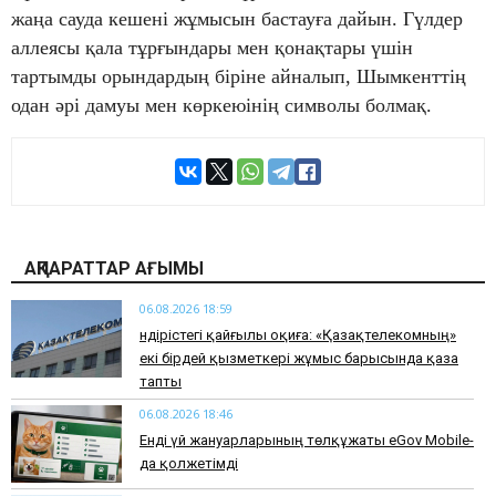
жаңа сауда кешені жұмысын бастауға дайын. Гүлдер
аллеясы қала тұрғындары мен қонақтары үшін
тартымды орындардың біріне айналып, Шымкенттің
одан әрі дамуы мен көркеюінің символы болмақ.
АҚПАРАТТАР АҒЫМЫ
06.08.2026 18:59
Өндірістегі қайғылы оқиға: «Қазақтелекомның»
екі бірдей қызметкері жұмыс барысында қаза
тапты
06.08.2026 18:46
Енді үй жануарларының төлқұжаты eGov Mobile-
да қолжетімді