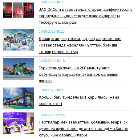
06.08.2026 18:33
JAQ.OrtCom қазақстандықтарды дипфейктердің
таралуына ықпал етпеуге және ақпаратты
тексеруге шақырды
06.08.2026 18:20
Қазақстандық ғалымдардың әзірлемелері
«Қазақстанда жасалған» ұлттық брендін
толықтырып жатыр
06.08.2026 18:15
Түркістанда жылына 200 мың турист
қабылдауға қауқарлы аквапарк салынып
жатыр
06.08.2026 18:07
Қосшы бағытындағы LRT құрылысы жаңа
кезеңге өтті
06.08.2026 17:54
Партиялар мен азаматтық қоғамның өзара іс-
қимылы жүйелі негізде артып келеді – «Sarap»
клубының сарапшылары