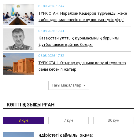
06.08.2026 17:47
ТҮРКІСТАН: Нұралхан Көшеров тұрғынды жеке
қабылдап, мәселесін шешу жолын түсіндірді
06.08.2026 17:41
Қазақстан ұлттық құрамасының бұрынғы
футболшысы қайтыс болды
06.08.2026 17:32
ТҮРКІСТАН: Отырар ауданына келуші туристер
саны көбейіп жатыр
Тағы мақалалар
КӨПТІ ҚЫЗЫҚТЫРҒАН
3 күн
7 күн
30 күн
Өндірістегі қайғылы оқиға: