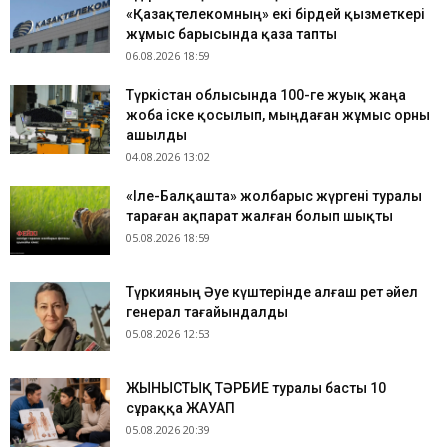
«Қазақтелекомның» екі бірдей қызметкері
жұмыс барысында қаза тапты
06.08.2026 18:59
Түркістан облысында 100-ге жуық жаңа
жоба іске қосылып, мыңдаған жұмыс орны
ашылды
04.08.2026 13:02
«Іле-Балқашта» жолбарыс жүргені туралы
тараған ақпарат жалған болып шықты
05.08.2026 18:59
Түркияның Әуе күштерінде алғаш рет әйел
генерал тағайындалды
05.08.2026 12:53
ЖЫНЫСТЫҚ ТӘРБИЕ туралы басты 10
сұраққа ЖАУАП
05.08.2026 20:39