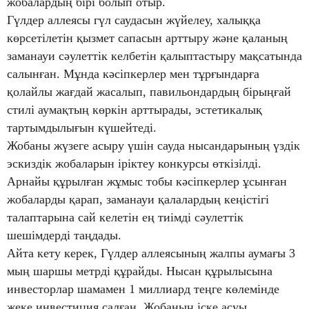
жобалардың бірі болып отыр.
Гүлдер аллеясы гүл саудасын жүйелеу, халыққа
көрсетілетін қызмет сапасын арттыру және қаланың
заманауи сәулеттік келбетін қалыптастыру мақсатында
салынған. Мұнда кәсіпкерлер мен тұрғындарға
қолайлы жағдай жасалып, павильондардың бірыңғай
стилі аумақтың көркін арттырады, эстетикалық
тартымдылығын күшейтеді.
Жобаны жүзеге асыру үшін сауда нысандарының үздік
эскиздік жобаларын іріктеу конкурсы өткізілді.
Арнайы құрылған жұмыс тобы кәсіпкерлер ұсынған
жобаларды қарап, заманауи қалалардың кеңістігі
талаптарына сай келетін ең тиімді сәулеттік
шешімдерді таңдады.
Айта кету керек, Гүлдер аллеясының жалпы аумағы 3
мың шаршы метрді құрайды. Нысан құрылысына
инвесторлар шамамен 1 миллиард теңге көлемінде
жеке инвестиция салған. Жобаның іске асуы