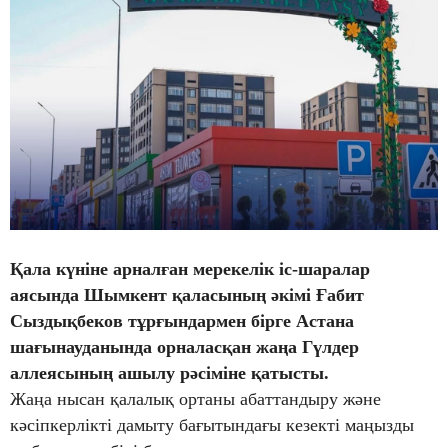
Қала күніне арналған мерекелік іс-шаралар
аясында Шымкент қаласының әкімі Ғабит
Сыздықбеков тұрғындармен бірге Астана
шағынауданында орналасқан жаңа Гүлдер
аллеясының ашылу рәсіміне қатысты.
Жаңа нысан қалалық ортаны абаттандыру және
кәсіпкерлікті дамыту бағытындағы кезекті маңызды