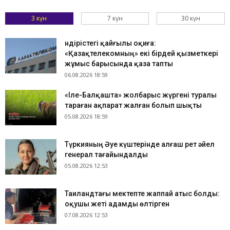
3 күн
7 күн
30 күн
Өндірістегі қайғылы оқиға:
«Қазақтелекомның» екі бірдей қызметкері
жұмыс барысында қаза тапты
06.08.2026 18:59
«Іле-Балқашта» жолбарыс жүргені туралы
тараған ақпарат жалған болып шықты
05.08.2026 18:59
Түркияның Әуе күштерінде алғаш рет әйел
генерал тағайындалды
05.08.2026 12:53
Таиландтағы мектепте жаппай атыс болды:
оқушы жеті адамды өлтірген
07.08.2026 12:53