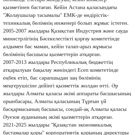
қызметінен бастаған. Кейін Астана қаласындағы
"Жолаушылар тасымалы" ЕМК-де өндірістік-
техникалық бөлімнің инженері болып жұмыс істеген.
2005-2007 жылдары Қазақстан Индустрия және сауда
министрлігінің Бәсекелестікті қорғау комитетінде
алдымен бас маман, кейін талап-арыз жұмысы
бөлімінің басшысы қызметтерін атқарған.
2007-2013 жылдары Республикалық бюджеттің
атқарылуын бақылау жөніндегі Есеп комитетінде
еңбек етіп, бас сарапшыдан заң бөлімінің
меңгерушісіне дейінгі қызметтік жолдан өтті. Әр
жылдары Алматы қаласы әкімі аппараты басшысының
орынбасары, Алматы қаласының Тұрғын үй
басқармасының басшысы, сондай-ақ Алматы қаласы
Әуезов ауданының әкімі қызметтерін атқарған.
2021-2025 жылдары "Қазақстан экономикалық
бастамалар қоры" корпоративтік қорының директоры