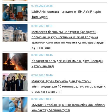
07.08.2026 20:35
​ШЫНАЙЫ оқиғаға негізделген ЕҢ АУЫР кәріс
фильмдері
07.08.2026 18:59
Мемлекет басшысы Солтүстік Қазақстан
облысының құрылғанына 90 жыл толуына
арналған салтанатты жиынға қатысушыларды
құттықтады
07.08.2026 18:46
Қазақстан әлемдегі ең ірі мыс өндірушілердің
қатарына енді
07.08.2026 18:46
Марқұм Нұрай Серікбайдың туыстары
айыпталушыдан 10 миллиард теңге моральдық
өтемақы талап етті
07.08.2026 18:33
«МузАРТ» тобының әншісі Кенжебек Жанәбілов
жансақтау бөліміне түсті