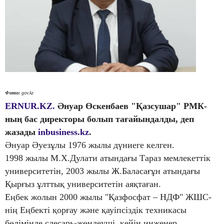
Фото:
gov.kz
ERNUR.KZ.
Әнуар Өскенбаев "Қазсушар" РМК-
ның бас директоры болып тағайындалды, деп
жазады
inbusiness.kz
.
Әнуар Әуезұлы 1976 жылы дүниеге келген.
1998 жылы М.Х.Дулати атындағы Тараз мемлекеттік
университетін, 2003 жылы Ж.Баласағұн атындағы
Қырғыз ұлттық университетін аяқтаған.
Еңбек жолын 2000 жылы "Қазфосфат – НДФ" ЖШС-
нің Еңбекті қорғау және қауіпсіздік техникасы
бөлімінде слесарь-жөндеуші, кейін инженер