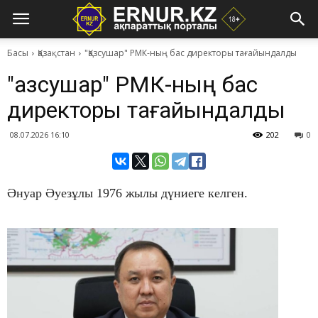
Басы
Қазақстан
"Қазсушар" РМК-ның бас директоры тағайындалды
"Қазсушар" РМК-ның бас
директоры тағайындалды
08.07.2026 16:10
202
0
Әнуар Әуезұлы 1976 жылы дүниеге келген.