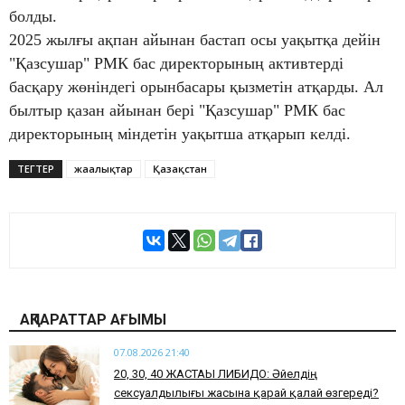
болды.
2025 жылғы ақпан айынан бастап осы уақытқа дейін
"Қазсушар" РМК бас директорының активтерді
басқару жөніндегі орынбасары қызметін атқарды. Ал
былтыр қазан айынан бері "Қазсушар" РМК бас
директорының міндетін уақытша атқарып келді.
ТЕГТЕР
жаңалықтар
Қазақстан
АҚПАРАТТАР АҒЫМЫ
07.08.2026 21:40
​20, 30, 40 ЖАСТАҒЫ ЛИБИДО: Әйелдің
сексуалдылығы жасына қарай қалай өзгереді?