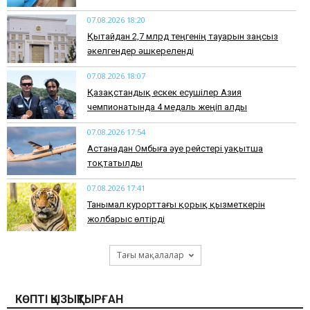
07.08.2026 18:20
Қытайдан 2,7 млрд теңгенің тауарын заңсыз
әкелгендер әшкереленді
07.08.2026 18:07
Қазақстандық ескек есушілер Азия
чемпионатында 4 медаль жеңіп алды
07.08.2026 17:54
Астанадан Омбыға әуе рейстері уақытша
тоқтатылды
07.08.2026 17:41
​Танымал курорттағы қорық қызметкерін
жолбарыс өлтірді
Тағы мақалалар
КӨПТІ ҚЫЗЫҚТЫРҒАН