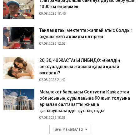
Ультрамарафоншы сайлауға дауыс беру үшін
1300 км еңсермек
09.08.2026 18:45
Таиландтағы мектепте жаппай атыс болды:
оқушы жеті адамды өлтірген
07.08.2026 12:53
​20, 30, 40 ЖАСТАҒЫ ЛИБИДО: Әйелдің
сексуалдылығы жасына қарай қалай
өзгереді?
07.08.2026 21:40
Мемлекет басшысы Солтүстік Қазақстан
облысының құрылғанына 90 жыл толуына
арналған салтанатты жиынға
қатысушыларды құттықтады
07.08.2026 18:59
Тағы мақалалар