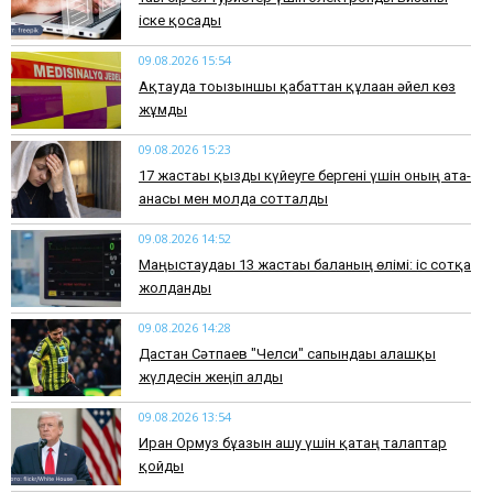
іске қосады
09.08.2026 15:54
Ақтауда тоғызыншы қабаттан құлаған әйел көз
жұмды
09.08.2026 15:23
17 жастағы қызды күйеуге бергені үшін оның ата-
анасы мен молда сотталды
09.08.2026 14:52
Маңғыстаудағы 13 жастағы баланың өлімі: іс сотқа
жолданды
09.08.2026 14:28
Дастан Сәтпаев "Челси" сапындағы алғашқы
жүлдесін жеңіп алды
09.08.2026 13:54
Иран Ормуз бұғазын ашу үшін қатаң талаптар
қойды