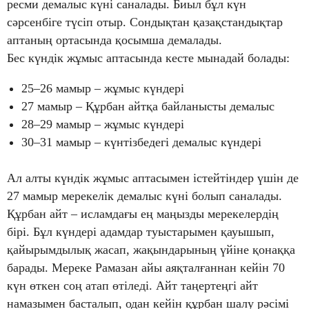
ресми демалыс күні саналады. Биыл бұл күн
сәрсенбіге түсіп отыр. Сондықтан қазақстандықтар
аптаның ортасында қосымша демалады.
Бес күндік жұмыс аптасында кесте мынадай болады:
25–26 мамыр – жұмыс күндері
27 мамыр – Құрбан айтқа байланысты демалыс
28–29 мамыр – жұмыс күндері
30–31 мамыр – күнтізбедегі демалыс күндері
Ал алты күндік жұмыс аптасымен істейтіндер үшін де
27 мамыр мерекелік демалыс күні болып саналады.
Құрбан айт – исламдағы ең маңызды мерекелердің
бірі. Бұл күндері адамдар туыстарымен қауышып,
қайырымдылық жасап, жақындарының үйіне қонаққа
барады. Мереке Рамазан айы аяқталғаннан кейін 70
күн өткен соң атап өтіледі. Айт таңертеңгі айт
намазымен басталып, одан кейін құрбан шалу рәсімі