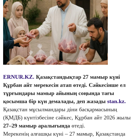
ERNUR.KZ.
Қазақстандықтар 27 мамыр күні
Құрбан айт мерекесін атап өтеді. Сәйкесінше ел
тұрғындары мамыр айының соңында тағы
қосымша бір күн демалады, деп жазады
stan.kz.
Қазақстан мұсылмандары діни басқармасының
(ҚМДБ) күнтізбесіне сәйкес, Құрбан айт 2026 жылы
27–29 мамыр аралығында
өтеді.
Мерекенің алғашқы күні – 27 мамыр, Қазақстанда