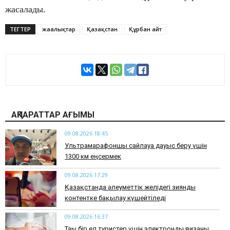
жасалады.
ТЕГТЕР
жаңалықтар
Қазақстан
Құрбан айт
АҚПАРАТТАР АҒЫМЫ
09.08.2026 18:45
Ультрамарафоншы сайлауға дауыс беру үшін
1300 км еңсермек
09.08.2026 17:29
Қазақстанда әлеуметтік желідегі зиянды
контентке бақылау күшейтіледі
09.08.2026 16:37
Тағы бір ел туристер үшін электронды визаны