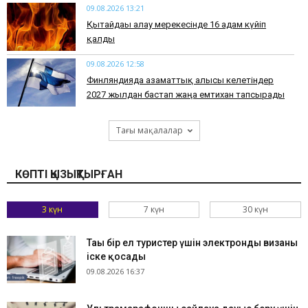
09.08.2026 13:21
Қытайдағы алау мерекесінде 16 адам күйіп
қалды
09.08.2026 12:58
Финляндияда азаматтық алғысы келетіндер
2027 жылдан бастап жаңа емтихан тапсырады
Тағы мақалалар
КӨПТІ ҚЫЗЫҚТЫРҒАН
3 күн
7 күн
30 күн
Тағы бір ел туристер үшін электронды визаны
іске қосады
09.08.2026 16:37