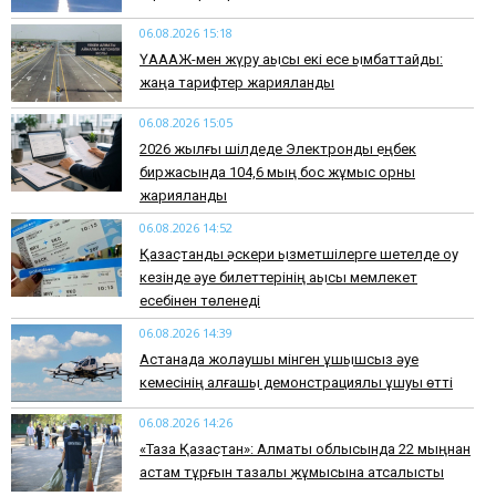
06.08.2026 15:18
ҮАААЖ-мен жүру ақысы екі есе қымбаттайды:
жаңа тарифтер жарияланды
06.08.2026 15:05
2026 жылғы шілдеде Электрондық еңбек
биржасында 104,6 мың бос жұмыс орны
жарияланды
06.08.2026 14:52
Қазақстандық әскери қызметшілерге шетелде оқу
кезінде әуе билеттерінің ақысы мемлекет
есебінен төленеді
06.08.2026 14:39
Астанада жолаушы мінген ұшқышсыз әуе
кемесінің алғашқы демонстрациялық ұшуы өтті
06.08.2026 14:26
«Таза Қазақстан»: Алматы облысында 22 мыңнан
астам тұрғын тазалық жұмысына атсалысты