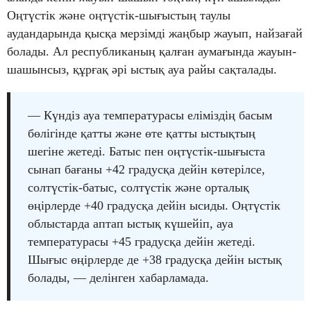
Оңтүстік және оңтүстік-шығыстың таулы
аудандарында қысқа мерзімді жаңбыр жауып, найзағай
болады. Ал республиканың қалған аумағында жауын-
шашынсыз, құрғақ әрі ыстық ауа райы сақталады.
— Күндіз ауа температурасы еліміздің басым
бөлігінде қатты және өте қатты ыстықтың
шегіне жетеді. Батыс пен оңтүстік-шығыста
сынап бағаны +42 градусқа дейін көтерілсе,
солтүстік-батыс, солтүстік және орталық
өңірлерде +40 градусқа дейін ысиды. Оңтүстік
облыстарда аптап ыстық күшейіп, ауа
температурасы +45 градусқа дейін жетеді.
Шығыс өңірлерде де +38 градусқа дейін ыстық
болады, — делінген хабарламада.