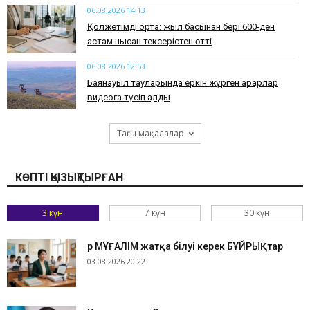
06.08.2026 14:13
Қолжетімді орта: жыл басынан бері 600-ден
астам нысан тексерістен өтті
06.08.2026 12:53
Баянауыл тауларында еркін жүрген арқарлар
видеоға түсіп қалды
Тағы мақалалар
КӨПТІ ҚЫЗЫҚТЫРҒАН
3 күн
7 күн
30 күн
Әр МҰҒАЛІМ жатқа білуі керек БҰЙРЫҚтар
03.08.2026 20:22