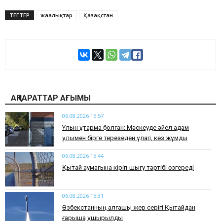
ТЕГТЕР
жаңалықтар
Қазақстан
АҚПАРАТТАР АҒЫМЫ
06.08.2026 15:57
Ұлын құтқармақ болған: Мәскеуде әйел адам
ұлымен бірге терезеден құлап, көз жұмды
06.08.2026 15:44
Қытай аумағына кіріп-шығу тәртібі өзгереді
06.08.2026 15:31
Өзбекстанның алғашқы жер серігі Қытайдан
ғарышқа ұшырылды