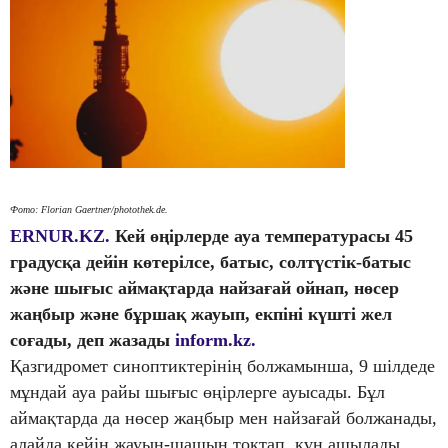
Фото: Florian Gaertner/photothek.de
.
ERNUR.KZ.
Кей өңірлерде ауа температурасы 45
градусқа дейін көтерілсе, батыс, солтүстік-батыс
және шығыс аймақтарда найзағай ойнап, нөсер
жаңбыр және бұршақ жауып, екпіні күшті жел
соғады, деп жазады
inform.kz.
Қазгидромет синоптиктерінің болжамынша, 9 шілдеде
мұндай ауа райы шығыс өңірлерге ауысады. Бұл
аймақтарда да нөсер жаңбыр мен найзағай болжанады,
алайда кейін жауын-шашын тоқтап, күн ашылады.