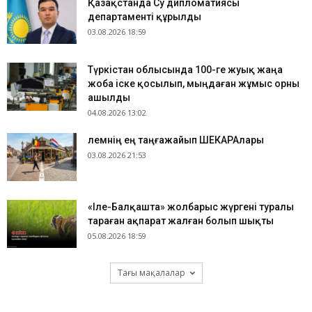
Қазақстанда Су дипломатиясы
департаменті құрылды
03.08.2026 18:59
Түркістан облысында 100-ге жуық жаңа
жоба іске қосылып, мыңдаған жұмыс орны
ашылды
04.08.2026 13:02
​Әлемнің ең таңғажайып ШЕКАРАлары
03.08.2026 21:53
«Іле-Балқашта» жолбарыс жүргені туралы
тараған ақпарат жалған болып шықты
05.08.2026 18:59
Тағы мақалалар