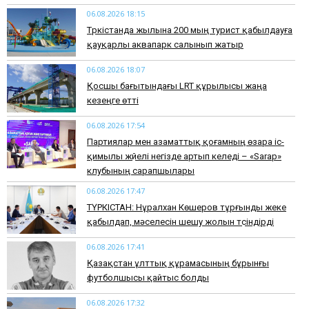
06.08.2026 18:15
Түркістанда жылына 200 мың турист қабылдауға
қауқарлы аквапарк салынып жатыр
06.08.2026 18:07
Қосшы бағытындағы LRT құрылысы жаңа
кезеңге өтті
06.08.2026 17:54
Партиялар мен азаматтық қоғамның өзара іс-
қимылы жүйелі негізде артып келеді – «Sarap»
клубының сарапшылары
06.08.2026 17:47
ТҮРКІСТАН: Нұралхан Көшеров тұрғынды жеке
қабылдап, мәселесін шешу жолын түсіндірді
06.08.2026 17:41
Қазақстан ұлттық құрамасының бұрынғы
футболшысы қайтыс болды
06.08.2026 17:32