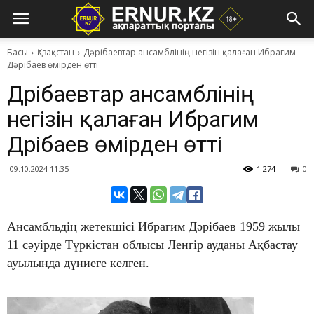
Басы
Қазақстан
Дәрібаевтар ансамблінің негізін қалаған Ибрагим
Дәрібаев өмірден өтті
Дәрібаевтар ансамблінің
негізін қалаған Ибрагим
Дәрібаев өмірден өтті
09.10.2024 11:35
1 274
0
Ансамбльдің жетекшісі Ибрагим Дәрібаев 1959 жылы
11 сәуірде Түркістан облысы Ленгір ауданы Ақбастау
ауылында дүниеге келген.