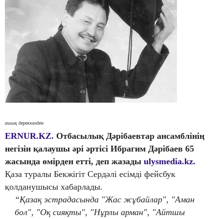
ашық дереккөзден
ERNUR.KZ.
Отбасылық Дәрібаевтар ансамблінің
негізін қалаушы әрі әртісі Ибрагим Дәрібаев 65
жасында өмірден етті, деп жазады
ulysmedia.kz.
Қаза туралы Бекжігіт Сердәлі есімді фейсбук
қолданушысы хабарлады.
“Қазақ эстрадасында "Жас жұбайлар", "Аман
бол", "Оқ сияқты", "Нұрлы арман", "Айтшы