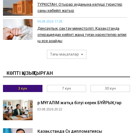
ТҮРКІСТАН: Отырар ауданына келуші туристер
саны көбейіп жатыр
06.08.2026 17:28
Денсаулық сақтау министрлігі: Қазақстанда
операциядан кейінгі жаңа туған нәрестелер өлімі
үш есе азайды
Тағы мақалалар
КӨПТІ ҚЫЗЫҚТЫРҒАН
3 күн
7 күн
30 күн
Әр МҰҒАЛІМ жатқа білуі керек БҰЙРЫҚтар
03.08.2026 20:22
Қазақстанда Су дипломатиясы