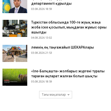
департаменті құрылды
03.08.2026 18:59
Түркістан облысында 100-ге жуық жаңа
жоба іске қосылып, мыңдаған жұмыс орны
ашылды
04.08.2026 13:02
​Әлемнің ең таңғажайып ШЕКАРАлары
03.08.2026 21:53
«Іле-Балқашта» жолбарыс жүргені туралы
тараған ақпарат жалған болып шықты
05.08.2026 18:59
Тағы мақалалар