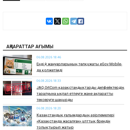
АҚПАРАТТАР АҒЫМЫ
06.08.2026 18:46
Енді үй жануарларының төлқұжаты eGov Mobile-
да қолжетімді
06.08.2026 18:33
JAQ.OrtCom қазақстандықтарды дипфейктердің
таралуына ықпал етпеуге және ақпаратты
тексеруге шақырды
06.08.2026 18:20
Қазақстандық ғалымдардың әзірлемелері
«Қазақстанда жасалған» ұлттық брендін
толықтырып жатыр