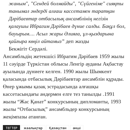
жаным", "Сендей болмайды", "Сүйгеніме" сияқты
танымал әндерді алғаш кассетамен таратқан
Дәрібаевтар отбасылық ансамблінің негізін
қалаушы Ибрагим Дәрібаев дүние салды. Бақұл бол,
бауырым.... Асыл жары Әлияға, ұл-қыздарына
қайғыра көңіл айтамыз”
деп жазды
Бекжігіт Сердәлі.
Ансамбльдің жетекшісі Ибрагим Дәрібаев 1959 жылы
11 сәуірде Түркістан облысы Ленгір ауданы Ақбастау
ауылында дүниеге келген. 1990 жылы Шымкент
қаласында отбасылық Дәрібаевтар ансамблін құрады.
Өнер ұжымы қазақ эстрадасында алғашқы
кассетасындағы әндермен елге тез танылды .1991
жылы “Жас Қанат” конкурсының дипломанты, 1993
жылы “Отбасылық” ансамбльдер конкурсының
жеңімпазы атанған.
ТЕГТЕР
жаңалықтар
Қазақстан
әнші