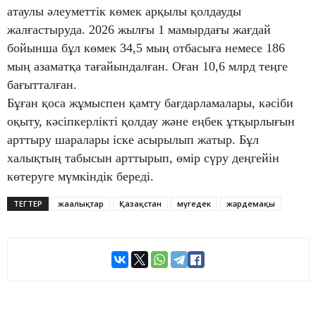
атаулы әлеуметтік көмек арқылы қолдауды
жалғастыруда. 2026 жылғы 1 мамырдағы жағдай
бойынша бұл көмек 34,5 мың отбасыға немесе 186
мың азаматқа тағайындалған. Оған 10,6 млрд теңге
бағытталған.
Бұған қоса жұмыспен қамту бағдарламалары, кәсіби
оқыту, кәсіпкерлікті қолдау және еңбек ұтқырлығын
арттыру шаралары іске асырылып жатыр. Бұл
халықтың табысын арттырып, өмір сүру деңгейін
көтеруге мүмкіндік береді.
ТЕГТЕР
жаңалықтар
Қазақстан
мүгедек
жәрдемақы