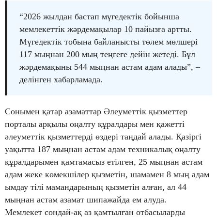
“2026 жылдан бастап мүгедектік бойынша
мемлекеттік жәрдемақылар 10 пайызға артты.
Мүгедектік тобына байланысты төлем мөлшері
117 мыңнан 200 мың теңгеге дейін жетеді. Бұл
жәрдемақыны 544 мыңнан астам адам алады”, –
делінген хабарламада.
Сонымен қатар азаматтар Әлеуметтік қызметтер
порталы арқылы оңалту құралдары мен қажетті
әлеуметтік қызметтерді өздері таңдай алады. Қазіргі
уақытта 187 мыңнан астам адам техникалық оңалту
құралдарымен қамтамасыз етілген, 25 мыңнан астам
адам жеке көмекшілер қызметін, шамамен 8 мың адам
ымдау тілі мамандарының қызметін алған, ал 44
мыңнан астам азамат шипажайда ем алуда.
Мемлекет сондай-ақ аз қамтылған отбасыларды