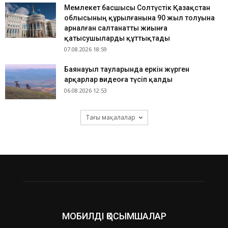
Мемлекет басшысы Солтүстік Қазақстан
облысының құрылғанына 90 жыл толуына
арналған салтанатты жиынға
қатысушыларды құттықтады
07.08.2026 18:59
Баянауыл тауларында еркін жүрген
арқарлар видеоға түсіп қалды
06.08.2026 12:53
Тағы мақалалар
МОБИЛДІ ҚОСЫМШАЛАР