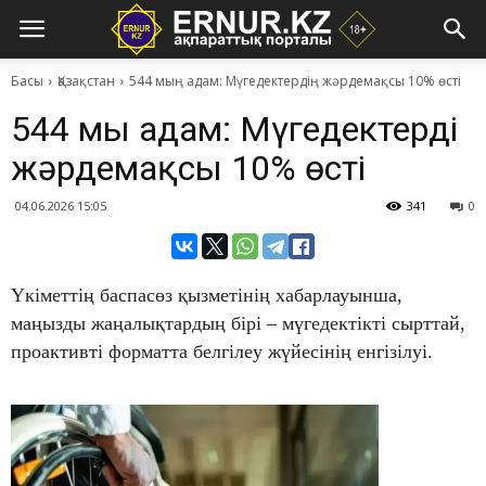
Басы
Қазақстан
544 мың адам: Мүгедектердің жәрдемақсы 10% өсті
544 мың адам: Мүгедектердің
жәрдемақсы 10% өсті
04.06.2026 15:05
341
0
Үкіметтің баспасөз қызметінің хабарлауынша,
маңызды жаңалықтардың бірі – мүгедектікті сырттай,
проактивті форматта белгілеу жүйесінің енгізілуі.