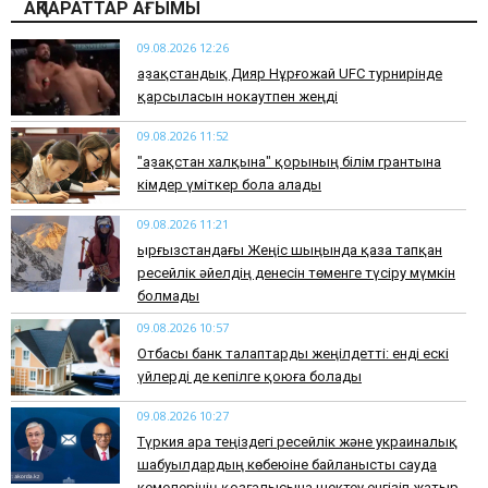
АҚПАРАТТАР АҒЫМЫ
09.08.2026 12:26
Қазақстандық Дияр Нұрғожай UFC турнирінде
қарсыласын нокаутпен жеңді
09.08.2026 11:52
"Қазақстан халқына" қорының білім грантына
кімдер үміткер бола алады
09.08.2026 11:21
Қырғызстандағы Жеңіс шыңында қаза тапқан
ресейлік әйелдің денесін төменге түсіру мүмкін
болмады
09.08.2026 10:57
Отбасы банк талаптарды жеңілдетті: енді ескі
үйлерді де кепілге қоюға болады
09.08.2026 10:27
Түркия Қара теңіздегі ресейлік және украиналық
шабуылдардың көбеюіне байланысты сауда
кемелерінің қозғалысына шектеу енгізіп жатыр.