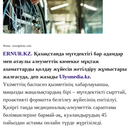
Фото: istockphoto.com
ERNUR.KZ.
Қазақстанда мүгедектігі бар адамдар
мен атаулы әлеуметтік көмекке мұқтаж
азаматтарды қолдау жүйесін жетілдіру жұмыстары
жалғасуда, деп жазады
Ulysmedia.kz
.
Үкіметтің баспасөз қызметінің хабарлауынша,
маңызды жаңалықтардың бірі – мүгедектікті сырттай,
проактивті форматта белгілеу жүйесінің енгізілуі.
Қазіргі таңда медициналық-әлеуметтік сараптама
бөлімшелеріне бармай-ақ, куәландырудың 45
пайыздан астамы онлайн түрде жүргізіледі.