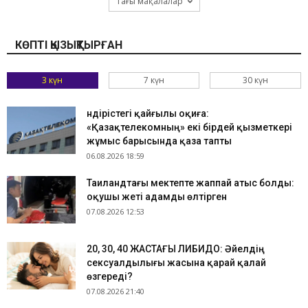
Тағы мақалалар
КӨПТІ ҚЫЗЫҚТЫРҒАН
3 күн
7 күн
30 күн
Өндірістегі қайғылы оқиға:
«Қазақтелекомның» екі бірдей қызметкері
жұмыс барысында қаза тапты
06.08.2026 18:59
Таиландтағы мектепте жаппай атыс болды:
оқушы жеті адамды өлтірген
07.08.2026 12:53
​20, 30, 40 ЖАСТАҒЫ ЛИБИДО: Әйелдің
сексуалдылығы жасына қарай қалай
өзгереді?
07.08.2026 21:40