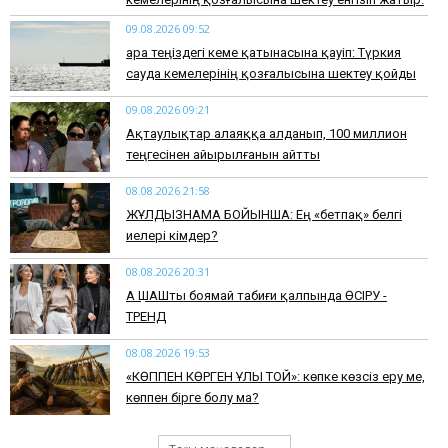
09.08.2026 09:52
Қара теңіздегі кеме қатынасына қауіп: Түркия
сауда кемелерінің қозғалысына шектеу қойды
09.08.2026 09:21
Ақтаулықтар алаяққа алданып, 100 миллион
теңгесінен айырылғанын айтты
08.08.2026 21:58
ЖҰЛДЫЗНАМА БОЙЫНША: Ең «бетпақ» белгі
иелері кімдер?
08.08.2026 20:31
АҚ ШАШты боямай табиғи қалпында ӨСІРУ -
ТРЕНД
08.08.2026 19:53
​«КӨППЕН КӨРГЕН ҰЛЫ ТОЙ»: көпке көзсіз еру ме,
көппен бірге болу ма?