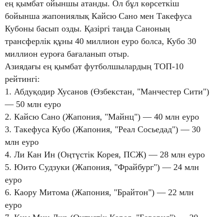
ең қымбат ойыншы атанды. Ол бұл көрсеткіш
бойынша жапониялық Кайсю Сано мен Такефуса
Кубоны басып озды. Қазіргі таңда Саноның
трансферлік құны 40 миллион еуро болса, Кубо 30
миллион еуроға бағаланып отыр.
Азиядағы ең қымбат футболшылардың ТОП-10
рейтингі:
1. Абдуқодир Хусанов (Өзбекстан, "Манчестер Сити")
— 50 млн еуро
2. Кайсю Сано (Жапония, "Майнц") — 40 млн еуро
3. Такефуса Кубо (Жапония, "Реал Сосьедад") — 30
млн еуро
4. Ли Кан Ин (Оңтүстік Корея, ПСЖ) — 28 млн еуро
5. Юито Судзуки (Жапония, "Фрайбург") — 24 млн
еуро
6. Каору Митома (Жапония, "Брайтон") — 22 млн
еуро