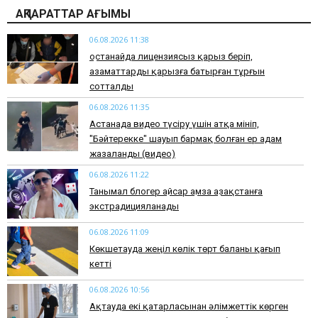
АҚПАРАТТАР АҒЫМЫ
06.08.2026 11:38
Қостанайда лицензиясыз қарыз беріп,
азаматтарды қарызға батырған тұрғын
сотталды
06.08.2026 11:35
Астанада видео түсіру үшін атқа мініп,
"Бәйтерекке" шауып бармақ болған ер адам
жазаланды (видео)
06.08.2026 11:22
Танымал блогер Қайсар Қамза Қазақстанға
экстрадицияланады
06.08.2026 11:09
Көкшетауда жеңіл көлік төрт баланы қағып
кетті
06.08.2026 10:56
Ақтауда екі қатарласынан әлімжеттік көрген