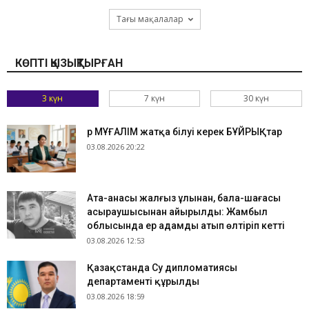
Тағы мақалалар
КӨПТІ ҚЫЗЫҚТЫРҒАН
3 күн
7 күн
30 күн
Әр МҰҒАЛІМ жатқа білуі керек БҰЙРЫҚтар
03.08.2026 20:22
Ата-анасы жалғыз ұлынан, бала-шағасы
асыраушысынан айырылды: Жамбыл
облысында ер адамды атып өлтіріп кетті
03.08.2026 12:53
Қазақстанда Су дипломатиясы
департаменті құрылды
03.08.2026 18:59