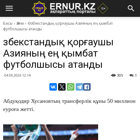
Басы
Әлем
Өзбекстандық қорғаушы Азияның ең қымбат
футболшысы атанды
Өзбекстандық қорғаушы
Азияның ең қымбат
футболшысы атанды
04.06.2026 12:14
305
0
Абдуқодир Хусановтың трансферлік құны 50 миллион
еуроға жетті.