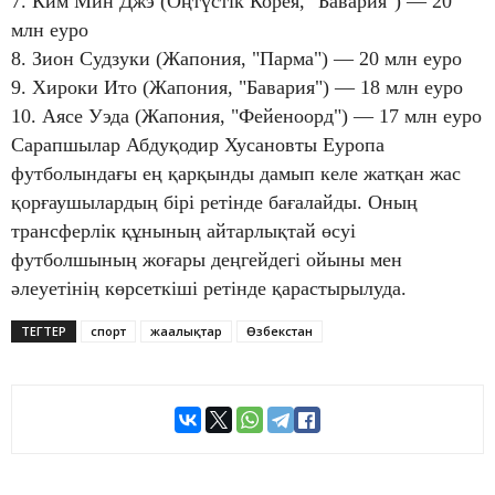
7. Ким Мин Джэ (Оңтүстік Корея, "Бавария") — 20
млн еуро
8. Зион Судзуки (Жапония, "Парма") — 20 млн еуро
9. Хироки Ито (Жапония, "Бавария") — 18 млн еуро
10. Аясе Уэда (Жапония, "Фейеноорд") — 17 млн еуро
Сарапшылар Абдуқодир Хусановты Еуропа
футболындағы ең қарқынды дамып келе жатқан жас
қорғаушылардың бірі ретінде бағалайды. Оның
трансферлік құнының айтарлықтай өсуі
футболшының жоғары деңгейдегі ойыны мен
әлеуетінің көрсеткіші ретінде қарастырылуда.
ТЕГТЕР
спорт
жаңалықтар
Өзбекстан