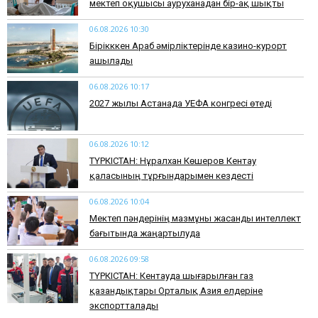
мектеп оқушысы ауруханадан бір-ақ шықты
06.08.2026 10:30
Бірікккен Араб әмірліктерінде казино-курорт
ашылады
06.08.2026 10:17
2027 жылы Астанада УЕФА конгресі өтеді
06.08.2026 10:12
ТҮРКІСТАН: Нұралхан Көшеров Кентау
қаласының тұрғындарымен кездесті
06.08.2026 10:04
Мектеп пәндерінің мазмұны жасанды интеллект
бағытында жаңартылуда
06.08.2026 09:58
ТҮРКІСТАН: Кентауда шығарылған газ
қазандықтары Орталық Азия елдеріне
экспортталады