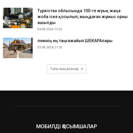
Түркістан облысында 100-ге жуық жаңа
жоба іске қосылып, мыңдаған жұмыс орны
ашылды
04.08.2026 13:02
​Әлемнің ең таңғажайып ШЕКАРАлары
03.08.2026 21:53
Тағы мақалалар
МОБИЛДІ ҚОСЫМШАЛАР