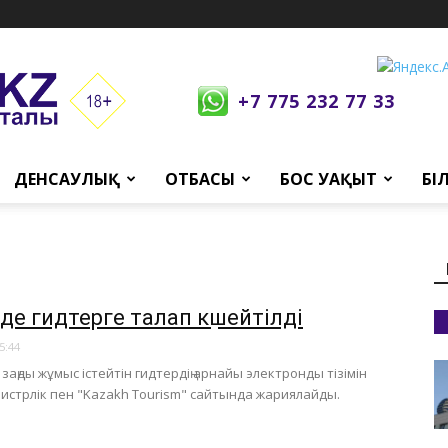
+7 775 232 77 33
ДЕНСАУЛЫҚ
ОТБАСЫ
БОС УАҚЫТ
БІ
де гидтерге талап күшейтілді
5:44
заңды жұмыс істейтін гидтердің арнайы электронды тізімін
истрлік пен "Kazakh Tourism" сайтында жариялайды.