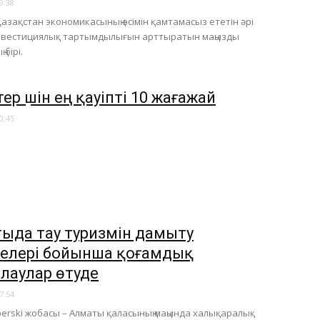
9:38
Қазақстан экономикасының өсімін қамтамасыз ететін әрі
 инвестициялық тартымдылығын арттыратын маңызды
 бірі.
ер үшін ең қауіпті 10 жағажай
0:45
тыда тау туризмін дамыту
елері бойынша қоғамдық
лаулар өтуде
7:54
perski жобасы – Алматы қаласының маңында халықаралық