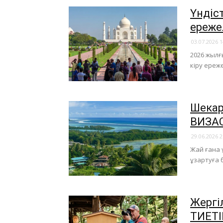
Үндіст
ереже
03.07.2026 1
2026 жылғ
кіру ереже
Шекар
ВИЗАС
29.06.2026 2
Жай ғана ұ
ұзартуға 
Жергі
ТИЕТІ