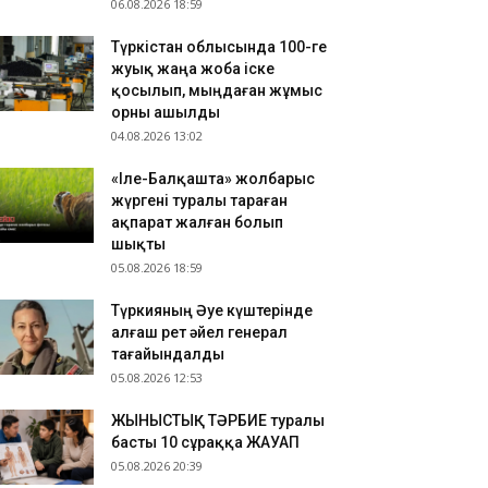
06.08.2026 18:59
Түркістан облысында 100-ге
жуық жаңа жоба іске
қосылып, мыңдаған жұмыс
орны ашылды
04.08.2026 13:02
«Іле-Балқашта» жолбарыс
жүргені туралы тараған
ақпарат жалған болып
шықты
05.08.2026 18:59
Түркияның Әуе күштерінде
алғаш рет әйел генерал
тағайындалды
05.08.2026 12:53
ЖЫНЫСТЫҚ ТӘРБИЕ туралы
басты 10 сұраққа ЖАУАП
05.08.2026 20:39