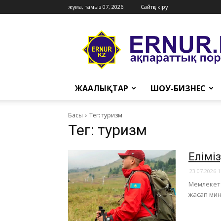
жұма, тамыз 07, 2026
Сайтқа кіру
Ernur
Press
ЖАҢАЛЫҚТАР
ШОУ-БИЗНЕС
Басы
Тег: туризм
Тег: туризм
Еліміз
23.07.2026 1
Мемлекет 
жасап мин