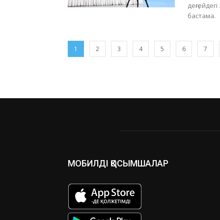
деңгейдег
бастама.
1
2
3
4
5
6
7
МОБИЛДІ ҚОСЫМШАЛАР