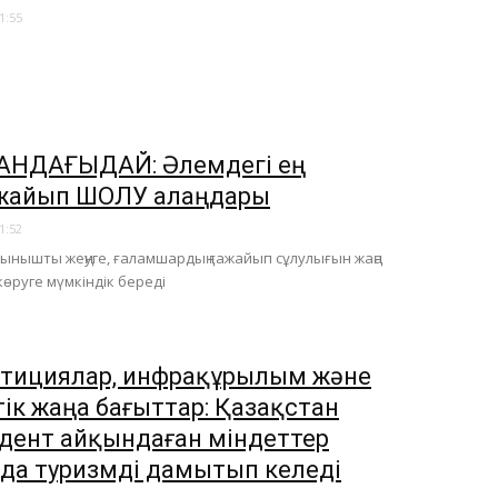
1:55
НДАҒЫДАЙ: Әлемдегі ең
жайып ШОЛУ алаңдары
1:52
ынышты жеңуге, ғаламшардың ғажайып сұлулығын жаңа
өруге мүмкіндік береді
тициялар, инфрақұрылым және
тік жаңа бағыттар: Қазақстан
дент айқындаған міндеттер
да туризмді дамытып келеді