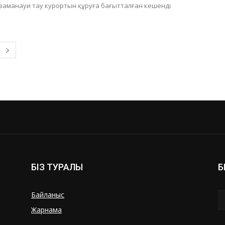
і заманауи тау курортын құруға бағытталған кешенді
БІЗ ТУРАЛЫ
Б
Байланыс
Жарнама