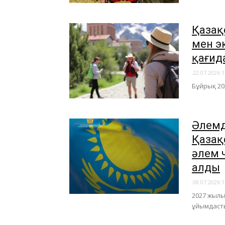
Қазақ
мен э
қағид
22.07.2026 1
Бұйрық 20
​Әлем
Қазақ
әлем 
алды
08.07.2026 1
2027 жылы
ұйымдаст