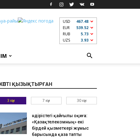
USD
467.48
EUR
539.52
RUB
5.73
UZS
3.93
ЛІМ
КӨПТІ ҚЫЗЫҚТЫРҒАН
3 күн
7 күн
30 күн
Өндірістегі қайғылы оқиға:
«Қазақтелекомның» екі
бірдей қызметкері жұмыс
барысында қаза тапты