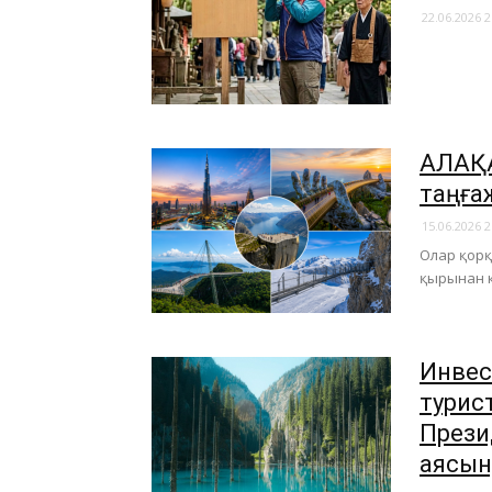
22.06.2026 2
АЛАҚА
таңға
15.06.2026 2
Олар қорқ
қырынан к
Инвес
турис
Прези
аясын