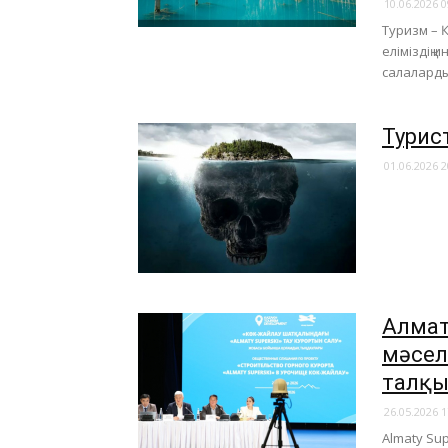
10.06.2026 0
Туризм – 
еліміздің
салалардың
Турист
01.06.2026 2
​Алма
мәсел
талқы
26.05.2026 1
Almaty Su