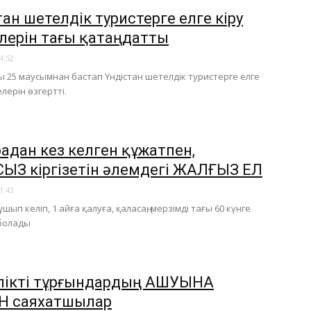
ан шетелдік туристерге елге кіру
лерін тағы қатаңдатты
4:52
ы 25 маусымнан бастап Үндістан шетелдік туристерге елге
лерін өзгертті.
адан кез келген құжатпен,
ЫЗ кіргізетін әлемдегі ЖАЛҒЫЗ ЕЛ
1:43
шып келіп, 1 айға қалуға, қаласаң, мерзімді тағы 60 күнге
болады
лікті тұрғындардың АШУЫНА
Н саяхатшылар