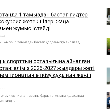
станда 1 тамыздан бастап гидтер
кскурсия жетекшілері жаңа
амен жұмыс істейді
7:02
26 жылғы 1 тамыздан бастап қолданысқа енгізіледі.
дік спорттың орталығына айналған
стан: еліміз 2026-2027 жылдары жеті
чемпионатын өткізу құқығын жеңіп
5:05
 әлем чемпионаттарының барлығы Астана қаласында
ырылады.