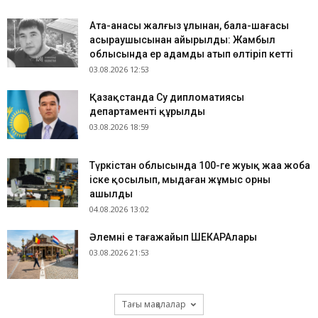
Ата-анасы жалғыз ұлынан, бала-шағасы
асыраушысынан айырылды: Жамбыл
облысында ер адамды атып өлтіріп кетті
03.08.2026 12:53
Қазақстанда Су дипломатиясы
департаменті құрылды
03.08.2026 18:59
Түркістан облысында 100-ге жуық жаңа жоба
іске қосылып, мыңдаған жұмыс орны
ашылды
04.08.2026 13:02
​Әлемнің ең таңғажайып ШЕКАРАлары
03.08.2026 21:53
Тағы мақалалар