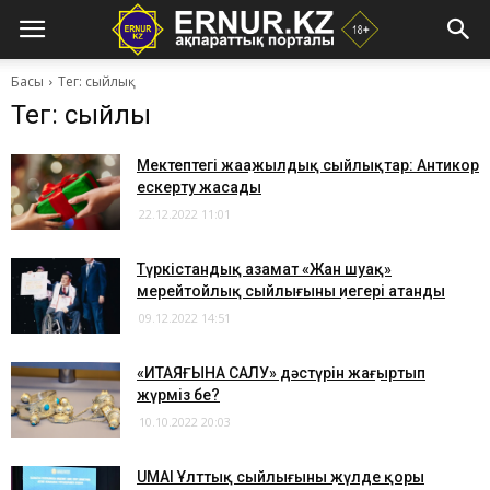
Басы
Тег: сыйлық
Тег: сыйлық
Мектептегі жаңажылдық сыйлықтар: Антикор
ескерту жасады
22.12.2022 11:01
Түркістандық азамат «Жан шуақ»
мерейтойлық сыйлығының иегері атанды
09.12.2022 14:51
​«ИТАЯҒЫНА САЛУ» дәстүрін жаңғыртып
жүрміз бе?
10.10.2022 20:03
UMAI Ұлттық сыйлығының жүлде қоры