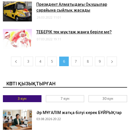
Президент Алматыдағы Оқушылар
сарайына сыйлық жасады
26.03.2022 11:01
​ТЕБЕРІК тек мұқтаж жанға беріле ме?
07.03.2022 19:11
3
4
5
6
7
8
9
КӨПТІ ҚЫЗЫҚТЫРҒАН
3 күн
7 күн
30 күн
Әр МҰҒАЛІМ жатқа білуі керек БҰЙРЫҚтар
03.08.2026 20:22