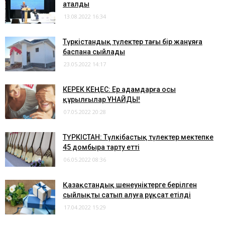
аталды
13.08.2022 16:34
Түркістандық түлектер тағы бір жанұяға
баспана сыйлады
23.05.2022 14:17
КЕРЕК КЕҢЕС: Ер адамдарға осы
құрылғылар ҰНАЙДЫ!
07.05.2022 20:28
ТҮРКІСТАН: Түлкібастық түлектер мектепке
45 домбыра тарту етті
06.05.2022 08:36
Қазақстандық шенеуніктерге берілген
сыйлықты сатып алуға рұқсат етілді
17.04.2022 15:29