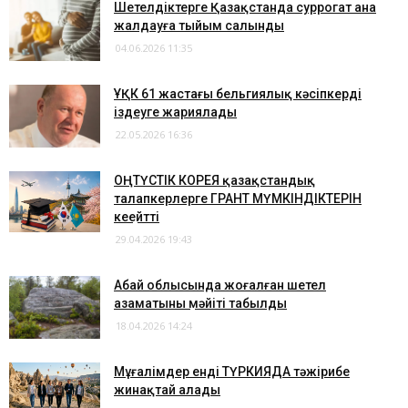
Шетелдіктерге Қазақстанда суррогат ана
жалдауға тыйым салынды
04.06.2026 11:35
ҰҚК 61 жастағы бельгиялық кәсіпкерді
іздеуге жариялады
22.05.2026 16:36
ОҢТҮСТІК КОРЕЯ қазақстандық
талапкерлерге ГРАНТ МҮМКІНДІКТЕРІН
кеңейтті
29.04.2026 19:43
Абай облысында жоғалған шетел
азаматының мәйіті табылды
18.04.2026 14:24
Мұғалімдер енді ТҮРКИЯДА тәжірибе
жинақтай алады