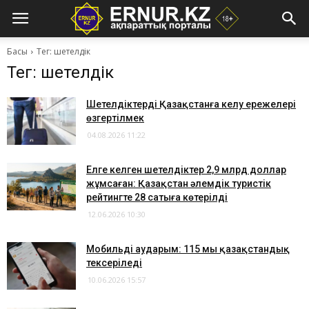
Басы
Тег: шетелдік
Тег: шетелдік
Шетелдіктердің Қазақстанға келу ережелері
өзгертілмек
04.08.2026 11:22
Елге келген шетелдіктер 2,9 млрд доллар
жұмсаған: Қазақстан әлемдік туристік
рейтингте 28 сатыға көтерілді
12.06.2026 10:30
Мобильді аударым: 115 мың қазақстандық
тексеріледі
10.06.2026 15:57