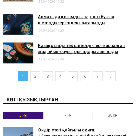
15.04.2026 19:32
Алматыда қоғамдық тәртіпті бұзған
шетелдіктер елден шығарылды
04.04.2026 18:23
Қазақстанда тек шетелдіктерге арналған
жаңа ойын-сауық орындары ашылады
17.03.2026 12:40
1
2
3
4
5
6
7
КӨПТІ ҚЫЗЫҚТЫРҒАН
3 күн
7 күн
30 күн
Өндірістегі қайғылы оқиға: