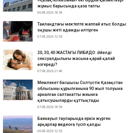
«Қазақтелекомның» екі бірдей қызметкері
жұмыс барысында қаза тапты
06.08.2026 18:59
Таиландтағы мектепте жаппай атыс болды:
оқушы жеті адамды өлтірген
07.08.2026 12:53
​20, 30, 40 ЖАСТАҒЫ ЛИБИДО: Әйелдің
сексуалдылығы жасына қарай қалай
өзгереді?
07.08.2026 21:40
Мемлекет басшысы Солтүстік Қазақстан
облысының құрылғанына 90 жыл толуына
арналған салтанатты жиынға
қатысушыларды құттықтады
07.08.2026 18:59
Баянауыл тауларында еркін жүрген
арқарлар видеоға түсіп қалды
06.08.2026 12:53