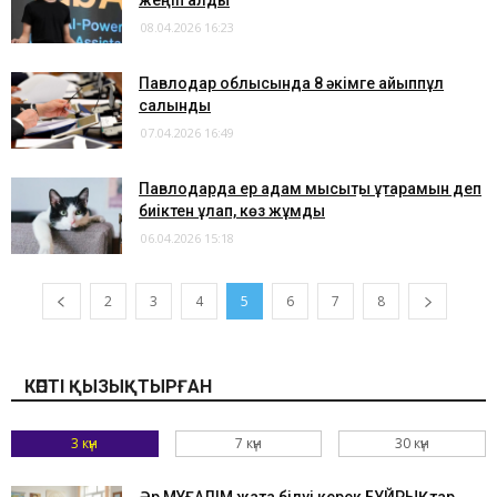
жеңіп алды
08.04.2026 16:23
Павлодар облысында 8 әкімге айыппұл
салынды
07.04.2026 16:49
Павлодарда ер адам мысықты құтқарамын деп
биіктен құлап, көз жұмды
06.04.2026 15:18
2
3
4
5
6
7
8
КӨПТІ ҚЫЗЫҚТЫРҒАН
3 күн
7 күн
30 күн