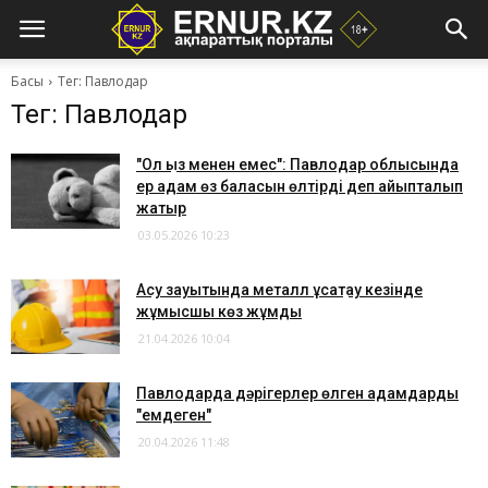
Басы
Тег: Павлодар
Тег: Павлодар
"Ол қыз менен емес": Павлодар облысында
ер адам өз баласын өлтірді деп айыпталып
жатыр
03.05.2026 10:23
Ақсу зауытында металл ұсақтау кезінде
жұмысшы көз жұмды
21.04.2026 10:04
Павлодарда дәрігерлер өлген адамдарды
"емдеген"
20.04.2026 11:48