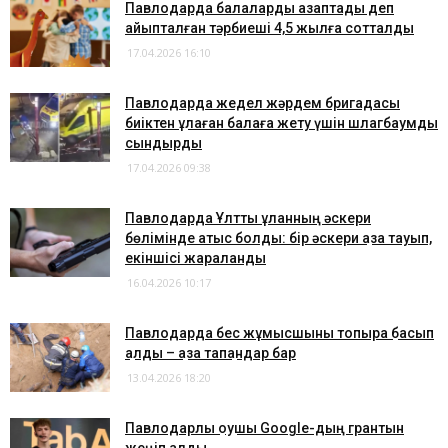
Павлодарда балаларды азаптады деп
айыпталған тәрбиеші 4,5 жылға сотталды
17.04.2026 16:10
Павлодарда жедел жәрдем бригадасы
биіктен құлаған балаға жету үшін шлагбаумды
сындырды
17.04.2026 09:38
Павлодарда Ұлттық ұланның әскери
бөлімінде атыс болды: бір әскери қаза тауып,
екіншісі жараланды
16.04.2026 10:17
Павлодарда бес жұмысшыны топырақ басып
қалды – қаза тапқандар бар
13.04.2026 18:20
Павлодарлық оқушы Google-дың грантын