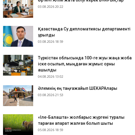
Әр МҰҒАЛІМ жатқа білуі керек БҰЙРЫҚтар
03.08.2026 20:22
Қазақстанда Су дипломатиясы департаменті
құрылды
03.08.2026 18:59
Түркістан облысында 100-ге жуық жаңа жоба
іске қосылып, мыңдаған жұмыс орны
ашылды
04.08.2026 13:02
​Әлемнің ең таңғажайып ШЕКАРАлары
03.08.2026 21:53
«Іле-Балқашта» жолбарыс жүргені туралы
тараған ақпарат жалған болып шықты
05.08.2026 18:59