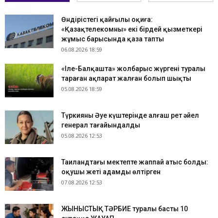
Өндірістегі қайғылы оқиға:
«Қазақтелекомның» екі бірдей қызметкері
жұмыс барысында қаза тапты
06.08.2026 18:59
«Іле-Балқашта» жолбарыс жүргені туралы
тараған ақпарат жалған болып шықты
05.08.2026 18:59
Түркияның Әуе күштерінде алғаш рет әйел
генерал тағайындалды
05.08.2026 12:53
Таиландтағы мектепте жаппай атыс болды:
оқушы жеті адамды өлтірген
07.08.2026 12:53
ЖЫНЫСТЫҚ ТӘРБИЕ туралы басты 10