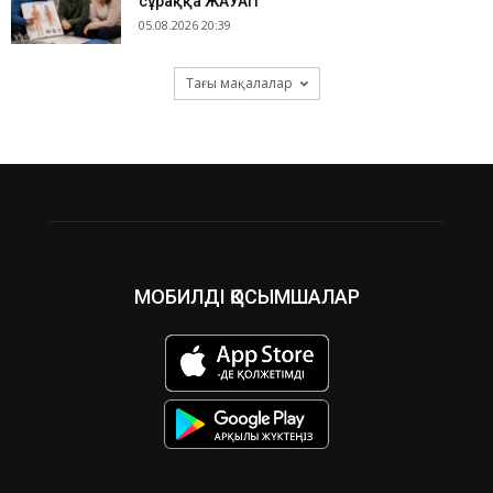
сұраққа ЖАУАП
05.08.2026 20:39
Тағы мақалалар
МОБИЛДІ ҚОСЫМШАЛАР