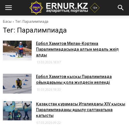
Басы
Тег: Паралимпиада
Тег: Паралимпиада
Ербол Хамитов Милан-Кортина
Паралимпиадасында алтын медаль жеңіп
алды
13.03.2026 18:07
Ербол Хамитов қысқы Паралимпиада
ойындарының қола жүлдесін иеленді
10.03.2026 18:33
Қазақстан құрамасы Италиядағы XIV қысқы
Паралимпиаданың ашылу салтанатына
қатысты
07.03.2026 09:22