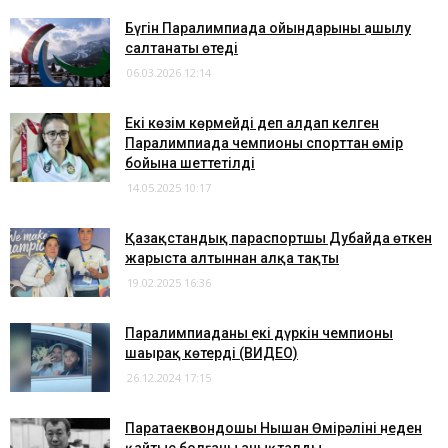
Бүгін Паралимпиада ойындарының ашылу
салтанаты өтеді
06.03.2026 12:14
Екі көзім көрмейді деп алдап келген
Паралимпиада чемпионы спорттан өмір
бойына шеттетілді
14.05.2025 10:17
Қазақстандық параспортшы Дубайда өткен
жарыста алтыннан алқа тақты
19.02.2025 16:36
Паралимпиаданың екі дүркін чемпионы
шаңырақ көтерді (ВИДЕО)
26.12.2024 17:15
Паратаеквондошы Нышан Өмірәлінің неден