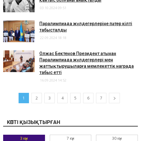
қайтыс болғаны анықталды
03.10.2024 09:51
Паралимпиада жүлдегерлеріне пәтер кілті
табысталды
22.09.2024 18:18
Олжас Бектенов Президент атынан
Паралимпиада жүлдегерлері мен
жаттықтырушыларға мемлекеттік награда
табыс етті
16.09.2024 14:52
1
2
3
4
5
6
7
КӨПТІ ҚЫЗЫҚТЫРҒАН
3 күн
7 күн
30 күн