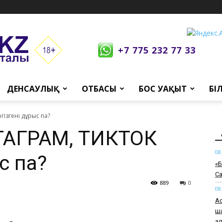
+7 775 232 77 33
ДЕНСАУЛЫҚ
ОТБАСЫ
БОС УАҚЫТ
БІ
ізгені дұрыс па?
СТАГРАМ, ТИКТОК
08
с па?
«Б
Са
889
0
08
Ас
ша
а