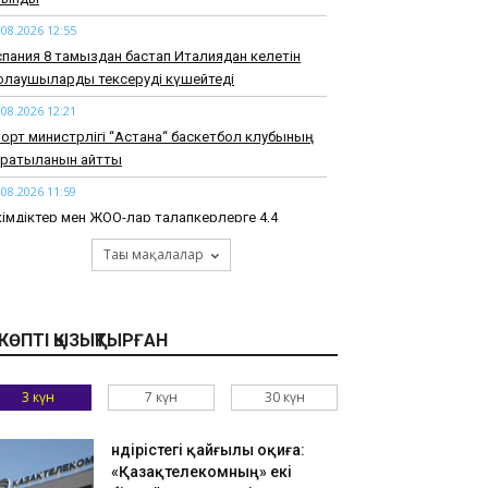
.08.2026 12:55
пания 8 тамыздан бастап Италиядан келетін
олаушыларды тексеруді күшейтеді
.08.2026 12:21
орт министрлігі “Астана“ баскетбол клубының
ратылғанын айтты
.08.2026 11:59
імдіктер мен ЖОО-лар талапкерлерге 4,4
ңнан астам грант бөлді
Тағы мақалалар
.08.2026 11:22
маты тауларында адасқан екі жасөспірім
абылды
КӨПТІ ҚЫЗЫҚТЫРҒАН
.08.2026 10:52
ырауда су құбырын жаңғыртуға бөлінген
3 күн
7 күн
30 күн
ллиардтаған теңге ұрланған: сот үкім шығарды
.08.2026 10:26
Өндірістегі қайғылы оқиға:
kTok-тағы тікелей эфир: Тараз тұрғыны бес
«Қазақтелекомның» екі
улікке қамауға алынды