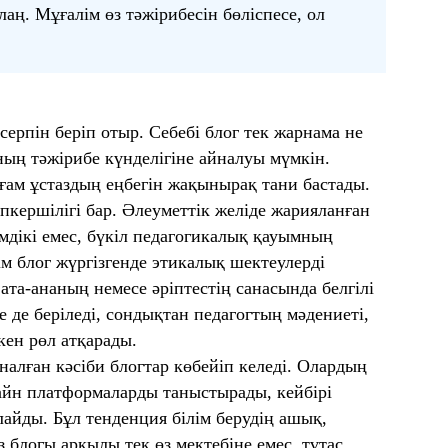
ң. Мұғалім өз тәжірибесін бөліспесе, ол
серпін беріп отыр. Себебі блог тек жарнама не
нның тәжірибе күнделігіне айналуы мүмкін.
оғам ұстаздың еңбегін жақынырақ тани бастады.
кершілігі бар. Әлеуметтік желіде жарияланған
дамдікі емес, бүкіл педагогикалық қауымның
ім блог жүргізгенде этикалық шектеулерді
та-ананың немесе әріптестің санасында белгілі
е де беріледі, сондықтан педагогтың мәдениеті,
кен рөл атқарады.
рналған кәсіби блогтар көбейіп келеді. Олардың
лайн платформаларды таныстырады, кейбірі
айды. Бұл тенденция білім берудің ашық,
з блогы арқылы тек өз мектебіне емес, тұтас