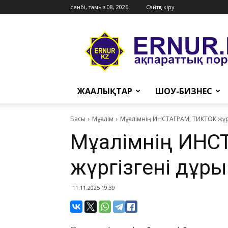
сенбі, тамыз 08, 2026
Сайтқа кіру
Ernur
Press
ЖАҢАЛЫҚТАР
ШОУ-БИЗНЕС
Басы
Мұғалім
Мұғалімнің ИНСТАГРАМ, ТИКТОК жүрг
Мұғалімнің ИН
жүргізгені дұры
11.11.2025 19:39