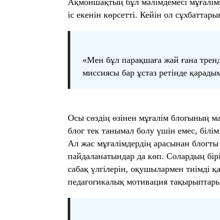
Ақмоншақтың бұл мәлімдемесі мұғалімн
іс екенін көрсетті. Кейін ол сұхбаттары
«Мен бұл парақшаға жай ғана тренд
миссиясы бар ұстаз ретінде қарады
Осы сөздің өзінен мұғалім блогының ма
блог тек танымал болу үшін емес, білім 
Ал жас мұғалімдердің арасынан блогты
пайдаланатындар да көп. Солардың бір
сабақ үлгілерін, оқушылармен тиімді қ
педагогикалық мотивация тақырыптары