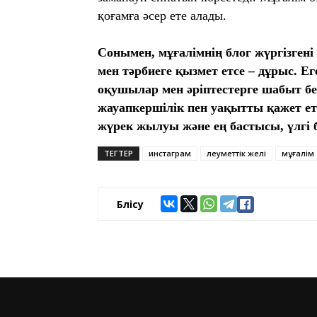
қоғамға әсер ете алады.
Сонымен, мұғалімнің блог жүргізгені
мен тәрбиеге қызмет етсе – дұрыс. Ег
оқушылар мен әріптестерге шабыт берс
жауапкершілік пен уақытты қажет ет
жүрек жылуы және ең бастысы, үлгі 
ТЕГТЕР
инстаграм
әлеуметтік желі
мұғалім
Бөлісу