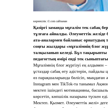
көрнекілік: t1.com сайтынан
Қазіргі заманда мұғалім тек сабақ б
тұлғаға айналды. Әлеуметтік желіде
ата-аналармен байланыс орнатудың 
соңғы жылдары «мұғалімнің блог жүрг
талқыланып келеді. Бұл тақырыпты қ
педагогтың өмірі енді тек сыныптағы
Мұғалімнің блог жүргізуі ең алдымен –
ұстаздар сабақ өту әдістерін, пайдалы
өз парақшаларында бөлісіп, мыңдаған 
Instagram мен TikTok-та танымал Ақмо
мектеп ішіндегі мотивацияны, басшыл
көрсетіп, көпшілік назарына түскен еді
Мектеп. Қызмет. Әлеуметтік желі» дег