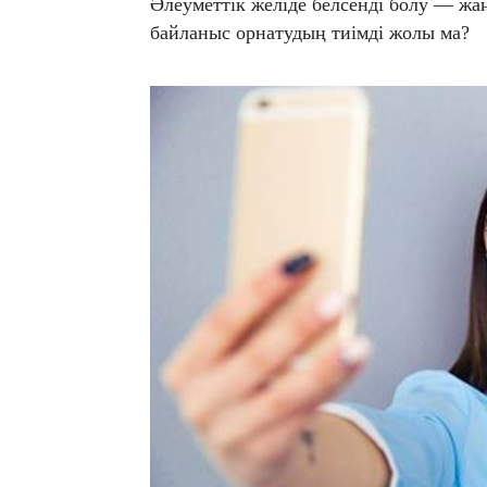
Әлеуметтік желіде белсенді болу — ж
байланыс орнатудың тиімді жолы ма?