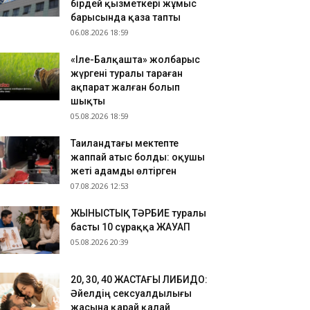
бірдей қызметкері жұмыс
.08.2026 09:54
барысында қаза тапты
06.08.2026 18:59
азақстандық ескекшілер Азия чемпионатын
өрт алтын медальмен аяқтады
«Іле-Балқашта» жолбарыс
.08.2026 09:22
жүргені туралы тараған
 адам 1 миллион еуро ұтқан лотерея билетін
ақпарат жалған болып
телесіп қоқысқа тастап жіберген
шықты
05.08.2026 18:59
Таиландтағы мектепте
жаппай атыс болды: оқушы
жеті адамды өлтірген
07.08.2026 12:53
ЖЫНЫСТЫҚ ТӘРБИЕ туралы
басты 10 сұраққа ЖАУАП
05.08.2026 20:39
​20, 30, 40 ЖАСТАҒЫ ЛИБИДО:
Әйелдің сексуалдылығы
жасына қарай қалай