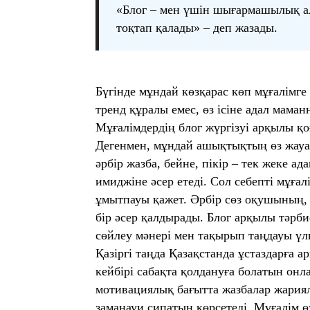
«Блог – мен үшін шығармашылық ала
тоқтап қалады» – деп жазады.
Бүгінде мұндай көзқарас көп мұғалімге 
тренд құралы емес, өз ісіне адал мама
Мұғалімдердің блог жүргізуі арқылы қ
Дегенмен, мұндай ашықтықтың өз жауап
әрбір жазба, бейне, пікір – тек жеке а
имиджіне әсер етеді. Сол себепті мұғал
ұмытпауы қажет. Әрбір сөз оқушының, а
бір әсер қалдырады. Блог арқылы тәрби
сөйлеу мәнері мен тақырып таңдауы үл
Қазіргі таңда Қазақстанда ұстаздарға а
кейбірі сабақта қолдануға болатын он
мотивациялық бағытта жазбалар жариял
заманауи сипатын көрсетеді. Мұғалім ө