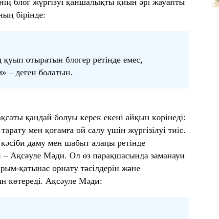
ің блог жүргізуі қаншалықты қиын әрі жауапты
ның бірінде:
 қуып отыратын блогер ретінде емес,
м» – деген болатын.
қсаты қандай болуы керек екені айқын көрінеді:
тарату мен қоғамға ой салу үшін жүргізілуі тиіс.
 кәсіби даму мен шабыт алаңы ретінде
і – Ақсәуле Мәди. Ол өз парақшасында заманауи
арым-қатынас орнату тәсілдерін және
н көтереді. Ақсәуле Мәди: