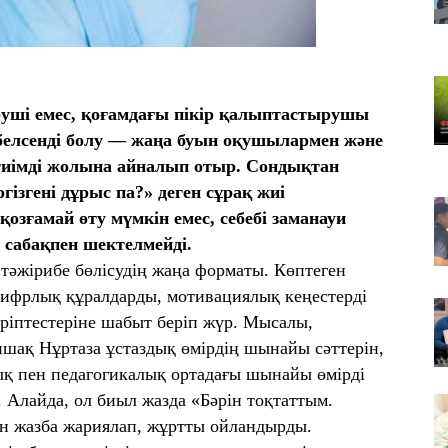
08
Қ
т
08
еруші емес, қоғамдағы пікір қалыптастырушы
Ер
 белсенді болу — жаңа буын оқушылармен және
қа
тиімді жолына айналып отыр. Сондықтан
ізгені дұрыс па?» деген сұрақ жиі
озғамай өту мүмкін емес, себебі заманауи
 сабақпен шектелмейді.
 тәжірибе бөлісудің жаңа форматы. Көптеген
 цифрлық құралдарды, мотивациялық кеңестерді
әріптестеріне шабыт беріп жүр. Мысалы,
ншақ Нұртаза ұстаздық өмірдің шынайы сәттерін,
ық пен педагогикалық ортадағы шынайы өмірді
. Алайда, ол биыл жазда «Бәрін тоқтаттым.
ен жазба жариялап, жұртты ойландырды.