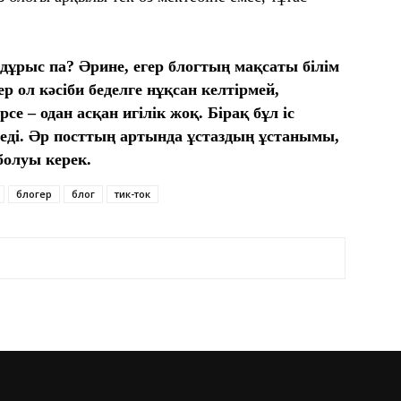
 дұрыс па? Әр
ине, егер блогтың мақсаты білім
ер ол кәсіби беделге нұқсан келтірмей,
е – одан асқан игілік жоқ. Бірақ бұл іс
еді. Әр посттың артында ұстаздың ұстанымы,
болуы керек.
блогер
блог
тик-ток