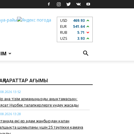
USD
469.93
EUR
541.64
RUB
5.71
UZS
3.93
ЛІМ
АҚПАРАТТАР АҒЫМЫ
.08.2026 13:52
ір ғана тізім арманыңызды анықтамасын»:
ясат Нұрбек талапкерлерге үндеу жасады
.08.2026 13:28
танада екі ер адам жаңбырдан қалған
лшықта шомылғаны үшін 25 тәулікке қамауға
лынды