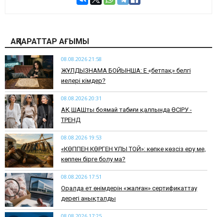
АҚПАРАТТАР АҒЫМЫ
08.08.2026 21:58
ЖҰЛДЫЗНАМА БОЙЫНША: Ең «бетпақ» белгі
иелері кімдер?
08.08.2026 20:31
АҚ ШАШты боямай табиғи қалпында ӨСІРУ -
ТРЕНД
08.08.2026 19:53
​«КӨППЕН КӨРГЕН ҰЛЫ ТОЙ»: көпке көзсіз еру ме,
көппен бірге болу ма?
08.08.2026 17:51
Оралда ет өнімдерін «жалған» сертификаттау
дерегі анықталды
08.08.2026 17:25