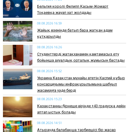
Бельгия королі Филипп Қасым-Жомарт
Тоқаевқа жауап хат жолдады
08.08.2026 16:59
Жайық өзенінде батып бара жатқан адам
құтқарылды
08.08.2026 16:26
Студенттерді жатақханамен қамтамасыз ету
бойынша ахуалдық орталық жұмысын бастады
08.08.2026 15:52
Украина Қазақстан мұнайы өтетін Каспий құбыр
консарциуымы инфрақұрылымына шабуыл
жасамауға уәде берді
08.08.2026 15:23
Қазақстанның бірнеше өңірінде +43 градусқа дейін
аптап ыстық болады
08.08.2026 14:51
Атырауда балабақша тәрбиешісі бір жасар