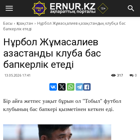
Басы
Қазақстан
Нұрбол Жұмасқалиев қазақстандық клубқа бас
бапкерлік етеді
Нұрбол Жұмасқалиев
қазақстандық клубқа бас
бапкерлік етеді
13.05.2026 17:41
317
0
Бір айға жетпес уақыт бұрын ол "Тобыл" футбол
клубының бас бапкері қызметінен кеткен еді.