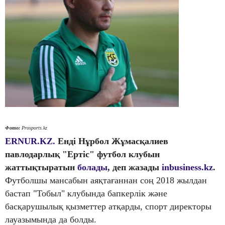
Фото:
Prosports.kz
ERNUR.KZ.
Енді Нұрбол Жұмасқалиев
павлодарлық "Ертіс" футбол клубын
жаттықтыратын
болады
, деп жазады
inbusiness.kz
.
Футболшы мансабын аяқтағаннан соң 2018 жылдан
бастап "Тобыл" клубында бапкерлік және
басқарушылық қызметтер атқарды, спорт директоры
лауазымында да болды.