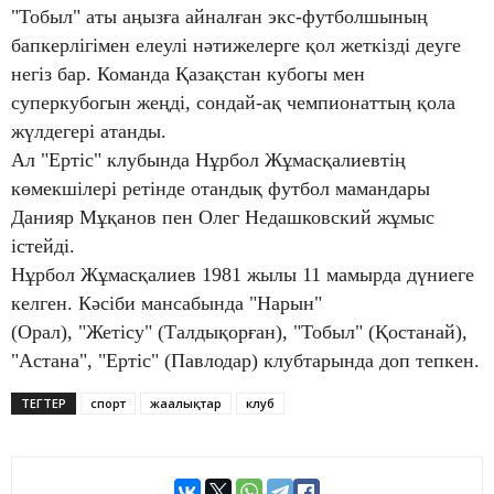
"Тобыл" аты аңызға айналған экс-футболшының
бапкерлігімен елеулі нәтижелерге қол жеткізді деуге
негіз бар. Команда Қазақстан кубогы мен
суперкубогын жеңді, сондай-ақ чемпионаттың қола
жүлдегері атанды.
Ал "Ертіс" клубында Нұрбол Жұмасқалиевтің
көмекшілері ретінде отандық футбол мамандары
Данияр Мұқанов пен Олег Недашковский жұмыс
істейді.
Нұрбол Жұмасқалиев 1981 жылы 11 мамырда дүниеге
келген. Кәсіби мансабында "Нарын"
(Орал), "Жетісу" (Талдықорған), "Тобыл" (Қостанай),
"Астана", "Ертіс" (Павлодар) клубтарында доп тепкен.
ТЕГТЕР
спорт
жаңалықтар
клуб