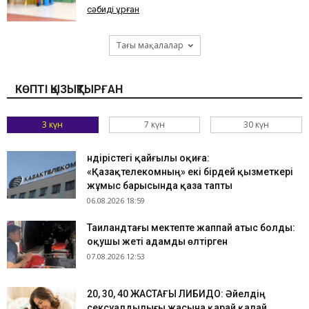
сәбиді ұрған
Тағы мақалалар
КӨПТІ ҚЫЗЫҚТЫРҒАН
3 күн
7 күн
30 күн
Өндірістегі қайғылы оқиға:
«Қазақтелекомның» екі бірдей қызметкері
жұмыс барысында қаза тапты
06.08.2026 18:59
Таиландтағы мектепте жаппай атыс болды:
оқушы жеті адамды өлтірген
07.08.2026 12:53
​20, 30, 40 ЖАСТАҒЫ ЛИБИДО: Әйелдің
сексуалдылығы жасына қарай қалай