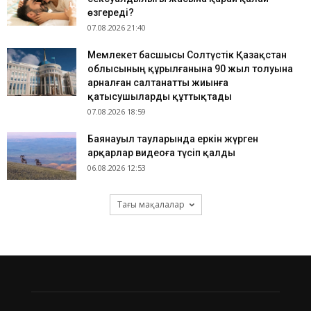
өзгереді?
07.08.2026 21:40
Мемлекет басшысы Солтүстік Қазақстан
облысының құрылғанына 90 жыл толуына
арналған салтанатты жиынға
қатысушыларды құттықтады
07.08.2026 18:59
Баянауыл тауларында еркін жүрген
арқарлар видеоға түсіп қалды
06.08.2026 12:53
Тағы мақалалар