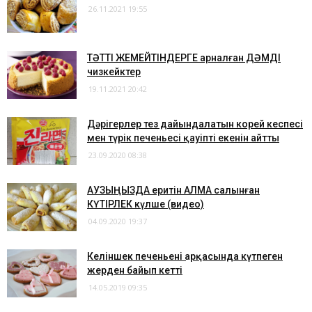
26.11.2021 19:55
ТӘТТІ ЖЕМЕЙТІНДЕРГЕ арналған ДӘМДІ
чизкейктер
19.11.2021 20:42
Дәрігерлер тез дайындалатын корей кеспесі
мен түрік печеньесі қауіпті екенін айтты
23.09.2020 08:38
АУЗЫҢЫЗДА еритін АЛМА салынған
КҮТІРЛЕК күлше (видео)
04.09.2020 19:37
Келіншек печеньенің арқасында күтпеген
жерден байып кетті
14.05.2019 09:35