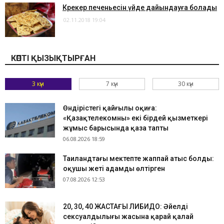
Крекер печеньесін үйде дайындауға болады
02.11.2018 19:04
КӨПТІ ҚЫЗЫҚТЫРҒАН
3 күн
7 күн
30 күн
Өндірістегі қайғылы оқиға:
«Қазақтелекомның» екі бірдей қызметкері
жұмыс барысында қаза тапты
06.08.2026 18:59
Таиландтағы мектепте жаппай атыс болды:
оқушы жеті адамды өлтірген
07.08.2026 12:53
​20, 30, 40 ЖАСТАҒЫ ЛИБИДО: Әйелдің
сексуалдылығы жасына қарай қалай