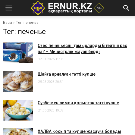
Басы
Тег: печенье
Тег: печенье
Oreo печеньесінің тамырларды бітейтіні рас
па? – Министрлік жауап берді
12.01.2026 15:31
​Шайға арналған тәтті күлше
25.08.2023 20:31
Сүзбе мен лимон қосылған тәтті күлше
21.05.2023 19:38
ХАЛВА қосып та күлше жасауға болады