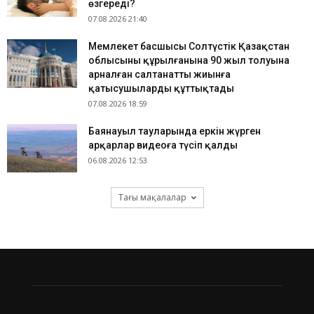
өзгереді?
07.08.2026 21:40
Мемлекет басшысы Солтүстік Қазақстан
облысының құрылғанына 90 жыл толуына
арналған салтанатты жиынға
қатысушыларды құттықтады
07.08.2026 18:59
Баянауыл тауларында еркін жүрген
арқарлар видеоға түсіп қалды
06.08.2026 12:53
Тағы мақалалар