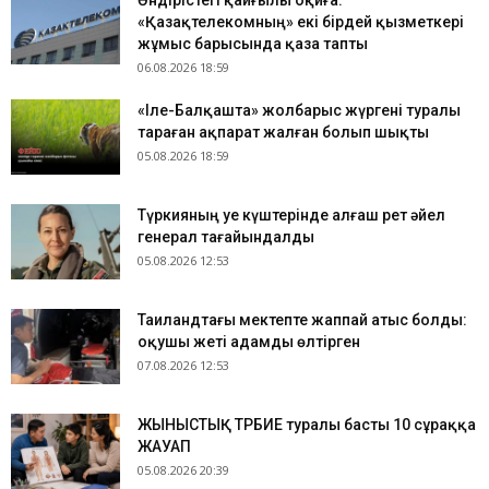
Өндірістегі қайғылы оқиға:
«Қазақтелекомның» екі бірдей қызметкері
жұмыс барысында қаза тапты
06.08.2026 18:59
«Іле-Балқашта» жолбарыс жүргені туралы
тараған ақпарат жалған болып шықты
05.08.2026 18:59
Түркияның Әуе күштерінде алғаш рет әйел
генерал тағайындалды
05.08.2026 12:53
Таиландтағы мектепте жаппай атыс болды:
оқушы жеті адамды өлтірген
07.08.2026 12:53
ЖЫНЫСТЫҚ ТӘРБИЕ туралы басты 10 сұраққа
ЖАУАП
05.08.2026 20:39