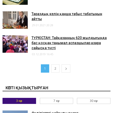
Тараздық келін қанша табыс табатынын
айтты
29.01.2021 20:28
ТҮРКІСТАН: Тайқазанның 620 жылдығында
бас қосқан танымал аспазшылар өзара
сайысқа түсті
03.12.2019 16:45
1
2
КӨПТІ ҚЫЗЫҚТЫРҒАН
3 күн
7 күн
30 күн