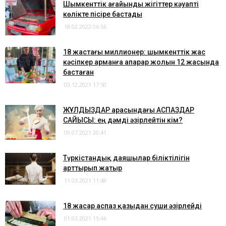
Шымкенттік ағайынды жігіттер кәуапті
көлікте пісіре бастады
18.02.2022 06:56
18 жастағы миллионер: шымкенттік жас
кәсіпкер арманға апарар жолын 12 жасында
бастаған
03.12.2021 17:50
​ЖҰЛДЫЗДАР арасындағы АСПАЗДАР
САЙЫСЫ: ең дәмді әзірлейтін кім?
09.07.2021 20:41
Түркістандық даяшылар біліктілігін
арттырып жатыр
11.03.2021 11:48
18 жасар аспаз қазыдан суши әзірлейді
01.03.2021 15:46