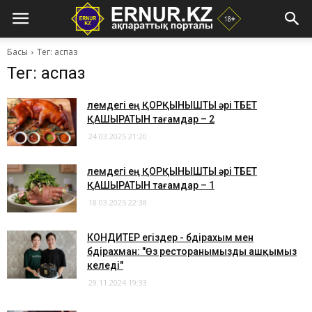
Басы
Тег: аспаз
Тег: аспаз
Әлемдегі ең ҚОРҚЫНЫШТЫ әрі ТӘБЕТ
ҚАШЫРАТЫН тағамдар – 2
24.03.2025 21:20
​Әлемдегі ең ҚОРҚЫНЫШТЫ әрі ТӘБЕТ
ҚАШЫРАТЫН тағамдар – 1
18.03.2025 22:38
КОНДИТЕР егіздер - Әбдірахым мен
Әбдірахман: "Өз ресторанымызды ашқымыз
келеді"
29.11.2024 19:33