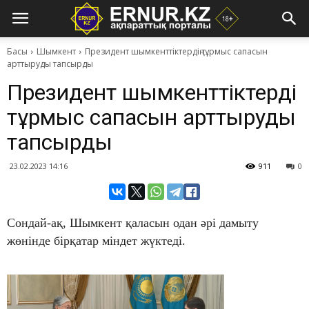
Басы
Шымкент
Президент шымкенттіктердің тұрмыс сапасын
арттыруды тапсырды
Президент шымкенттіктердің
тұрмыс сапасын арттыруды
тапсырды
23.02.2023 14:16
911
0
​Сондай-ақ, Шымкент қаласын одан әрі дамыту
жөнінде бірқатар міндет жүктеді.