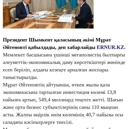
Президент Шымкент қаласының әкімі Мұрат
Әйтеновті қабылдады, деп хабарлайды
ERNUR.KZ.
Мемлекет басшысына үшінші мегаполистің былтырғы
әлеуметтік-экономикалық даму көрсеткіштері жөнінде
есеп беріліп, алдағы кезеңге арналған жоспары
таныстырылды.
Мұрат Әйтеновтің айтуынша, өткен жылы қала
экономикасына тартылған инвестиция көлемі 13,8
пайызға артып, 549,4 миллиард теңгеге жетті. Шағын
және орта бизнес субъектілерінің саны 110 мыңнан
асты. Жалпы өңірлік өнім көлемінің 40,7 пайызы осы
саладағы кәсіпкерлерге тиесілі.