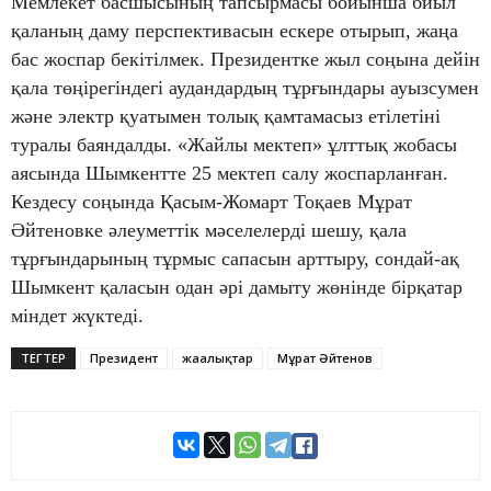
Мемлекет басшысының тапсырмасы бойынша биыл
қаланың даму перспективасын ескере отырып, жаңа
бас жоспар бекітілмек. Президентке жыл соңына дейін
қала төңірегіндегі аудандардың тұрғындары ауызсумен
және электр қуатымен толық қамтамасыз етілетіні
туралы баяндалды. «Жайлы мектеп» ұлттық жобасы
аясында Шымкентте 25 мектеп салу жоспарланған.
Кездесу соңында Қасым-Жомарт Тоқаев Мұрат
Әйтеновке әлеуметтік мәселелерді шешу, қала
тұрғындарының тұрмыс сапасын арттыру, сондай-ақ
Шымкент қаласын одан әрі дамыту жөнінде бірқатар
міндет жүктеді.
ТЕГТЕР
Президент
жаңалықтар
Мұрат Әйтенов