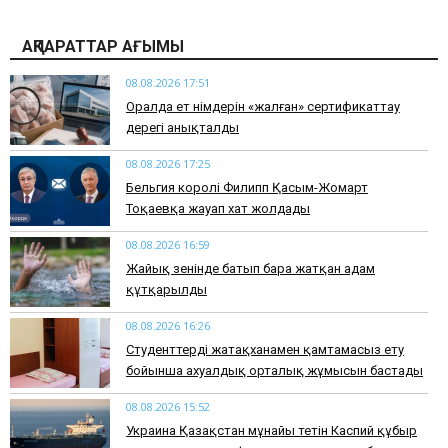
АҚПАРАТТАР АҒЫМЫ
08.08.2026 17:51
Оралда ет өнімдерін «жалған» сертификаттау
дерегі анықталды
08.08.2026 17:25
Бельгия королі Филипп Қасым-Жомарт
Тоқаевқа жауап хат жолдады
08.08.2026 16:59
Жайық өзенінде батып бара жатқан адам
құтқарылды
08.08.2026 16:26
Студенттерді жатақханамен қамтамасыз ету
бойынша ахуалдық орталық жұмысын бастады
08.08.2026 15:52
Украина Қазақстан мұнайы өтетін Каспий құбыр