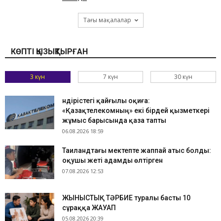
Тағы мақалалар
КӨПТІ ҚЫЗЫҚТЫРҒАН
3 күн
7 күн
30 күн
Өндірістегі қайғылы оқиға:
«Қазақтелекомның» екі бірдей қызметкері
жұмыс барысында қаза тапты
06.08.2026 18:59
Таиландтағы мектепте жаппай атыс болды:
оқушы жеті адамды өлтірген
07.08.2026 12:53
ЖЫНЫСТЫҚ ТӘРБИЕ туралы басты 10
сұраққа ЖАУАП
05.08.2026 20:39