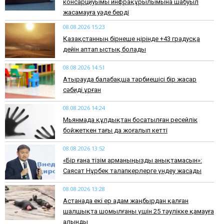
консарциуымы инфрақұрылымына шабуыл
жасамауға уәде берді
08.08.2026 15:23
Қазақстанның бірнеше өңірінде +43 градусқа
дейін аптап ыстық болады
08.08.2026 14:51
Атырауда балабақша тәрбиешісі бір жасар
сәбиді ұрған
08.08.2026 14:24
Мьянмада құлдықтан босатылған ресейлік
бойжеткен тағы да жоғалып кетті
08.08.2026 13:52
«Бір ғана тізім арманыңызды анықтамасын»:
Саясат Нұрбек талапкерлерге үндеу жасады
08.08.2026 13:28
Астанада екі ер адам жаңбырдан қалған
шалшықта шомылғаны үшін 25 тәулікке қамауға
алынды