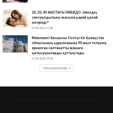
​20, 30, 40 ЖАСТАҒЫ ЛИБИДО: Әйелдің
сексуалдылығы жасына қарай қалай
өзгереді?
07.08.2026 21:40
Мемлекет басшысы Солтүстік Қазақстан
облысының құрылғанына 90 жыл толуына
арналған салтанатты жиынға
қатысушыларды құттықтады
07.08.2026 18:59
Тағы мақалалар