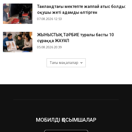
Таиландтағы мектепте жаппай атыс болды:
оқушы жеті адамды өлтірген
07.08.2026 12:53
ЖЫНЫСТЫҚ ТӘРБИЕ туралы басты 10
сұраққа ЖАУАП
05.08.2026 20:39
Тағы мақалалар
МОБИЛДІ ҚОСЫМШАЛАР