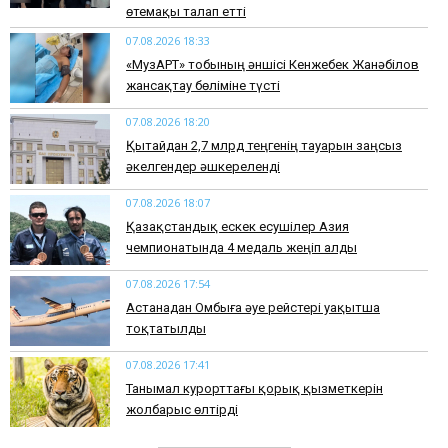
өтемақы талап етті
07.08.2026 18:33
«МузАРТ» тобының әншісі Кенжебек Жанәбілов
жансақтау бөліміне түсті
07.08.2026 18:20
Қытайдан 2,7 млрд теңгенің тауарын заңсыз
әкелгендер әшкереленді
07.08.2026 18:07
Қазақстандық ескек есушілер Азия
чемпионатында 4 медаль жеңіп алды
07.08.2026 17:54
Астанадан Омбыға әуе рейстері уақытша
тоқтатылды
07.08.2026 17:41
​Танымал курорттағы қорық қызметкерін
жолбарыс өлтірді