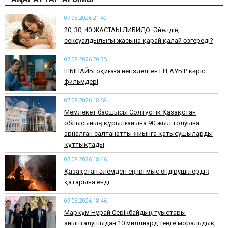
07.08.2026 21:40
​20, 30, 40 ЖАСТАҒЫ ЛИБИДО: Әйелдің
сексуалдылығы жасына қарай қалай өзгереді?
07.08.2026 20:35
​ШЫНАЙЫ оқиғаға негізделген ЕҢ АУЫР кәріс
фильмдері
07.08.2026 18:59
Мемлекет басшысы Солтүстік Қазақстан
облысының құрылғанына 90 жыл толуына
арналған салтанатты жиынға қатысушыларды
құттықтады
07.08.2026 18:46
Қазақстан әлемдегі ең ірі мыс өндірушілердің
қатарына енді
07.08.2026 18:46
Марқұм Нұрай Серікбайдың туыстары
айыпталушыдан 10 миллиард теңге моральдық