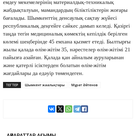
емдеу мекемелерінің материалдық-техникалық
жабдықталуын, мамандардың біліктіліктерін жоғары
бағалады. Шымкенттің денсаулық сақтау жүйесі
республикалық деңгейге сәйкес дамып келеді. Қазіргі
таңда тегін медициналық көмектің кепілдік берілген
көлемі шеңберінде 45 емхана қызмет етеді. Былтырғы
жылы қалада өлім-жітім 35, нәрестелер өлім-жітімі 21
пайызға азайған. Қалада қан айналым ауруларынан
және қатерлі ісіктерден болатын өлім-жітім
жағдайлары да едәуір төмендеген.
ТЕГТЕР
Шымкент жаңалықтары
Мұрат Әйтенов
АҚПАРАТТАР АҒЫМЫ