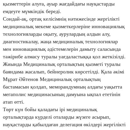
қызметтерін алуға, ауыр жағдайдағы науқастарды
емдеуге мүмкіндік береді.
Сондай-ақ, ортақ келісімнің нәтижесінде жергілікті
медициналық мекеме қызметкерлеріне инновациялық
технологияларды оқыту, аурулардың алдын алу,
диагностикалау, жаңа медициналық технологиялар
мен инновациялық әдістемелерін дамыту саласында
тәжірибе алмасу туралы уағдаластыққа қол жеткізілді.
Жиында Медициналық орталықтың қызметі туралы
баяндама жасалып, бейнеролик көрсетілді. Қала әкімі
Мұрат Әйтенов Медициналық орталықтың
бастамасын қолдап, меморандумның алдағы уақытта
мегаполис медицинасының дамуына ықпал ететінін
атап өтті.
Төрт күн бойы қаладағы ірі медициналық
орталықтарда күрделі оталарды жүзеге асырып,
науқастарды қабылдаған делегация өкілдері жергілікті