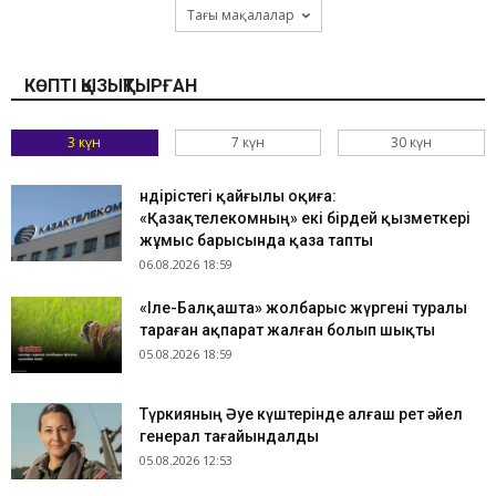
Тағы мақалалар
КӨПТІ ҚЫЗЫҚТЫРҒАН
3 күн
7 күн
30 күн
Өндірістегі қайғылы оқиға:
«Қазақтелекомның» екі бірдей қызметкері
жұмыс барысында қаза тапты
06.08.2026 18:59
«Іле-Балқашта» жолбарыс жүргені туралы
тараған ақпарат жалған болып шықты
05.08.2026 18:59
Түркияның Әуе күштерінде алғаш рет әйел
генерал тағайындалды
05.08.2026 12:53