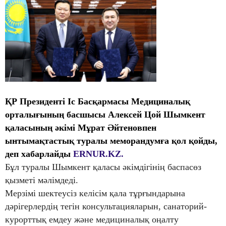
ҚР Президенті Іс Басқармасы Медициналық
орталығының басшысы Алексей Цой Шымкент
қаласының әкімі Мұрат Әйтеновпен
ынтымақтастық туралы меморандумға қол қойды,
деп хабарлайды
ERNUR.KZ.
Бұл туралы Шымкент қаласы әкімдігінің баспасөз
қызметі мәлімдеді.
Мерзімі шектеусіз келісім қала тұрғындарына
дәрігерлердің тегін консультацияларын, санаторий-
курорттық емдеу және медициналық оңалту