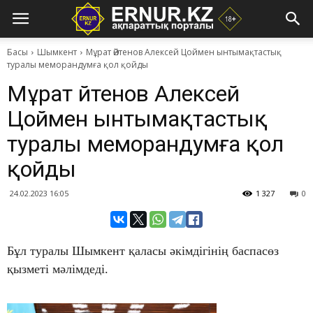
Басы
Шымкент
Мұрат Әйтенов Алексей Цоймен ынтымақтастық
туралы меморандумға қол қойды
Мұрат Әйтенов Алексей
Цоймен ынтымақтастық
туралы меморандумға қол
қойды
24.02.2023 16:05
1 327
0
Бұл туралы Шымкент қаласы әкімдігінің баспасөз
қызметі мәлімдеді.