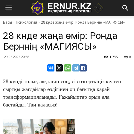
Басы
Психология
28 күнде жаңа өмір: Ронда Берннің «МАГИЯСЫ»
28 күнде жаңа өмір: Ронда
Берннің «МАГИЯСЫ»
29.05.2026 20:38
1 735
0
28 күнді толық аяқтаған соң, сіз өзгерткіңіз келген
сыртқы жағдайлар өздігінен оң бағытқа қарай
трансформацияланады. Ғажайыптар орын ала
бастайды. Таң қаласыз!