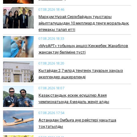
07.08.2026 18:46
Марқұм Нұрай Серікбайдың туыстары
айыпталушыдан 10 миллиард теңге моральдық
өтемақы талап етті
07.08.2026 18:33
«МузАРТ» тобының әншісі Кенжебек Жанәбілов
жансақтау бөліміне түсті
07.08.2026 18:20
Қытайдан 2,7 млрд теңгенің тауарын заңсыз
әкелгендер әшкереленді
07.08.2026 18:07
Қазақстандық ескек есушілер Азия
чемпионатында 4 медаль жеңіп алды
07.08.2026 17:54
Астанадан Омбыға әуе рейстері уақытша
тоқтатылды