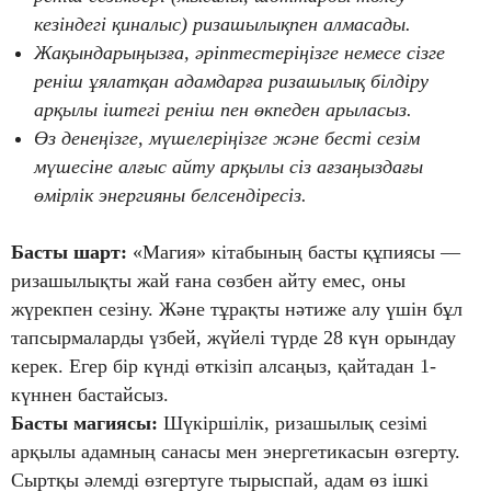
кезіндегі қиналыс) ризашылықпен алмасады.
Жақындарыңызға, әріптестеріңізге немесе сізге
реніш ұялатқан адамдарға ризашылық білдіру
арқылы іштегі реніш пен өкпеден арыласыз.
Өз денеңізге, мүшелеріңізге және бесті сезім
мүшесіне алғыс айту арқылы сіз ағзаңыздағы
өмірлік энергияны белсендіресіз.
Басты шарт:
«Магия» кітабының басты құпиясы —
ризашылықты жай ғана сөзбен айту емес, оны
жүрекпен сезіну. Және тұрақты нәтиже алу үшін бұл
тапсырмаларды үзбей, жүйелі түрде 28 күн орындау
керек. Егер бір күнді өткізіп алсаңыз, қайтадан 1-
күннен бастайсыз.
Басты магиясы:
Шүкіршілік, ризашылық сезімі
арқылы адамның санасы мен энергетикасын өзгерту.
Сыртқы әлемді өзгертуге тырыспай, адам өз ішкі