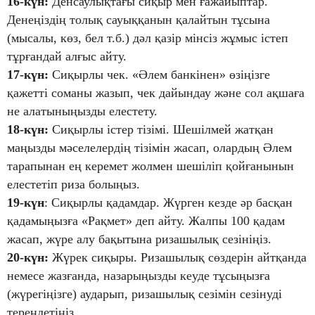
16-күн:
Денсаулықтағы сиқыр мен ғажайыптар.
Денеңіздің толық сауыққанын қалайтын тұсына
(мысалы, көз, бел т.б.) дәл қазір мінсіз жұмыс істеп
тұрғандай алғыс айту.
17-күн:
Сиқырлы чек. «Әлем банкінен» өзіңізге
қажетті соманы жазып, чек дайындау және сол ақшаға
не алатыныңызды елестету.
18-күн:
Сиқырлы істер тізімі. Шешілмей жатқан
маңызды мәселелердің тізімін жасап, олардың Әлем
тарапынан ең керемет жолмен шешіліп қойғанынын
елестетіп риза болыңыз.
19-күн
: Сиқырлы қадамдар. Жүрген кезде әр басқан
қадамыңызға «Рақмет» деп айту. Жалпы 100 қадам
жасап, жүре алу бақытына ризашылық сезініңіз.
20-күн:
Жүрек сиқыры. Ризашылық сөздерін айтқанда
немесе жазғанда, назарыңызды кеуде тұсыңызға
(жүрегіңізге) аударып, ризашылық сезімін сезінуді
тереңдетіңіз.