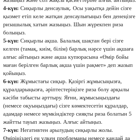
4-күн:
Сиқырлы денсаулық. Осы уақытқа дейін сізге
қызмет етіп келе жатқан денсаулығыңыз бен денеңізге
ризашылық хатын жазыңыз. Шын жүрекпен риза
болыңыз.
5-күн:
Сиқырлы ақша. Балалық шақтан бері сізге
келген (тамақ, киім, білім) барлық нәрсе үшін ақшаға
алғыс айтыңыз және ақша купюрасына «Өмір бойы
маған берілген барлық ақша үшін рақмет» деп жазып
қойыңыз.
6-күн:
Жұмыстағы сиқыр. Қазіргі жұмысыңызға,
құралдарыңызға, әріптестеріңізге риза болу арқылы
кәсіби табысты арттыру. Яғни, жұмысыңыздағы
(немесе оқуыңыздағы) сізге көмектесетін құралдар,
адамдар немесе мүмкіндіктер сияқты риза болатын 5
жайтты тауып жазыңыз. Алғыс айтыңыз.
7-күн:
Негативтен арылудың сиқырлы жолы.
Өміріңіздегі ең үлкен проблеманы немесе қандай да