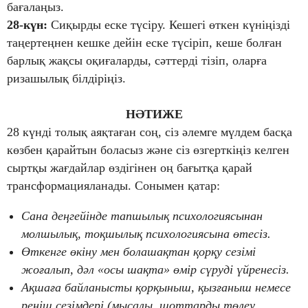
бағалаңыз.
28-күн
:
Сиқырды еске түсіру. Кешегі өткен күніңізді
таңертеңнен кешке дейін еске түсіріп, кеше болған
барлық жақсы оқиғаларды, сәттерді тізіп, оларға
ризашылық білдіріңіз.
НӘТИЖЕ
28 күнді толық аяқтаған соң, сіз әлемге мүлдем басқа
көзбен қарайтын боласыз және сіз өзгерткіңіз келген
сыртқы жағдайлар өздігінен оң бағытқа қарай
трансформацияланады. Сонымен қатар:
Сана деңгейінде тапшылық психологиясынан
молшылық, тоқшылық психологиясына өтесіз.
Өткенге өкіну мен болашақтан қорқу сезімі
жоғалып, дәл «осы шақта» өмір сүруді үйренесіз.
Ақшаға байланысты қорқыныш, қызғаныш немесе
реніш сезімдері (мысалы, шоттарды төлеу