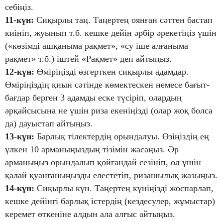
себіңіз.
11-күн:
Сиқырлы таң. Таңертең оянған сәттен бастап
киініп, жуынып т.б. кешке дейін әрбір әрекетіңіз үшін
(«көзімді ашқаныма рақмет», «су іше алғаныма
рақмет» т.б.) іштей «Рақмет» деп айтыңыз.
12-күн:
Өміріңізді өзгерткен сиқырлы адамдар.
Өміріңіздің қиын сәтінде көмектескен немесе бағыт-
бағдар берген 3 адамды еске түсіріп, олардың
әрқайсысына не үшін риза екеніңізді (олар жоқ болса
да) дауыстап айтыңыз.
13-күн:
Барлық тілектердің орындалуы. Өзіңіздің ең
үлкен 10 арманыңыздың тізімін жасаңыз. Әр
арманыңыз орындалып қойғандай сезініп, ол үшін
қалай қуанғаныңызды елестетіп, ризашылық жазыңыз.
14-күн:
Сиқырлы күн. Таңертең күніңізді жоспарлап,
кешке дейінгі барлық істердің (кездесулер, жұмыстар)
керемет өткеніне алдын ала алғыс айтыңыз.