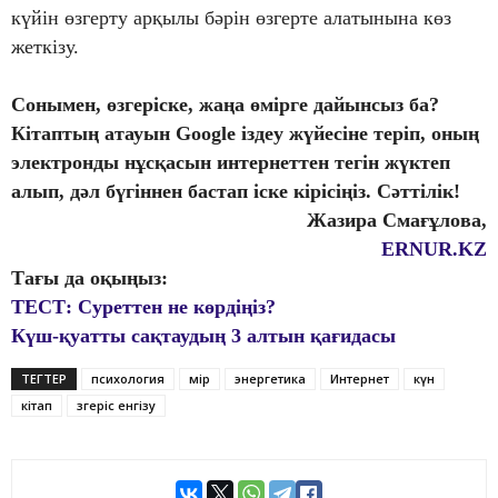
күйін өзгерту арқылы бәрін өзгерте алатынына көз
жеткізу.
Сонымен, өзгеріске, жаңа өмірге дайынсыз ба?
Кітаптың атауын Google іздеу жүйесіне теріп, оның
электронды нұсқасын интернеттен тегін жүктеп
алып, дәл бүгіннен бастап іске кірісіңіз. Сәттілік!
Жазира Смағұлова,
ERNUR.KZ
Тағы да оқыңыз:
ТЕСТ: Суреттен не көрдіңіз?
Күш-қуатты сақтаудың 3 алтын қағидасы
ТЕГТЕР
психология
өмір
энергетика
Интернет
күн
кітап
өзгеріс енгізу