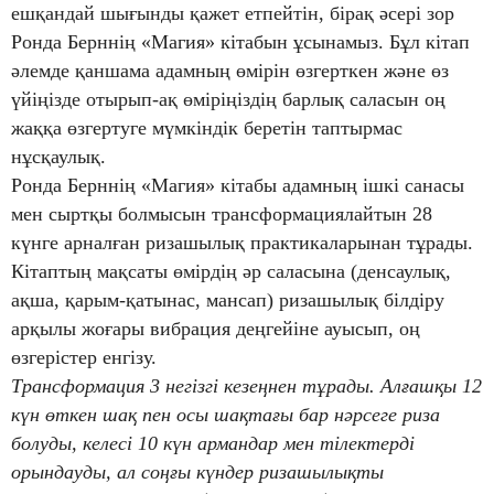
ешқандай шығынды қажет етпейтін, бірақ әсері зор
Ронда Берннің «Магия» кітабын ұсынамыз. Бұл кітап
әлемде қаншама адамның өмірін өзгерткен және өз
үйіңізде отырып-ақ өміріңіздің барлық саласын оң
жаққа өзгертуге мүмкіндік беретін таптырмас
нұсқаулық.
Ронда Берннің «Магия» кітабы адамның ішкі санасы
мен сыртқы болмысын трансформациялайтын 28
күнге арналған ризашылық практикаларынан тұрады.
Кітаптың мақсаты өмірдің әр саласына (денсаулық,
ақша, қарым-қатынас, мансап) ризашылық білдіру
арқылы жоғары вибрация деңгейіне ауысып, оң
өзгерістер енгізу.
Трансформация 3 негізгі кезеңнен тұрады. Алғашқы 12
күн өткен шақ пен осы шақтағы бар нәрсеге риза
болуды, келесі 10 күн армандар мен тілектерді
орындауды, ал соңғы күндер ризашылықты