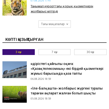
07.08.2026 17:41
​Танымал курорттағы қорық қызметкерін
жолбарыс өлтірді
Тағы мақалалар
КӨПТІ ҚЫЗЫҚТЫРҒАН
3 күн
7 күн
30 күн
Өндірістегі қайғылы оқиға:
«Қазақтелекомның» екі бірдей қызметкері
жұмыс барысында қаза тапты
06.08.2026 18:59
«Іле-Балқашта» жолбарыс жүргені туралы
тараған ақпарат жалған болып шықты
05.08.2026 18:59