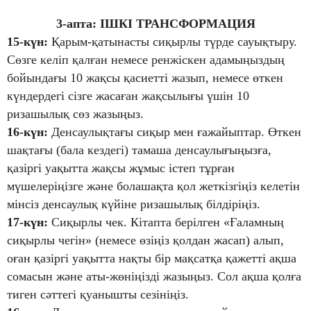
3-апта: ІШКІ ТРАНСФОРМАЦИЯ
15-күн:
Қарым-қатынасты сиқырлы түрде сауықтыру.
Сөзге келіп қалған немесе ренжіскен адамыңыздың
бойындағы 10 жақсы қасиетті жазып, немесе өткен
күндердегі сізге жасаған жақсылығы үшін 10
ризашылық сөз жазыңыз.
16-күн:
Денсаулықтағы сиқыр мен ғажайыптар. Өткен
шақтағы (бала кездегі) тамаша денсаулығыңызға,
қазіргі уақытта жақсы жұмыс істеп тұрған
мүшелеріңізге және болашақта қол жеткізгіңіз келетін
мінсіз денсаулық күйіне ризашылық білдіріңіз.
17-күн:
Сиқырлы чек. Кітапта берілген «Ғаламның
сиқырлы чегін» (немесе өзіңіз қолдан жасап) алып,
оған қазіргі уақытта нақты бір мақсатқа қажетті ақша
сомасын және аты-жөніңізді жазыңыз. Сол ақша қолға
тиген сәттегі қуанышты сезініңіз.