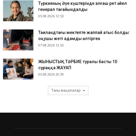
Түркияның Әуе күштерінде алғаш рет әйел
генерал тағайындалды
05.08.2026 12:53
Таиландтағы мектепте жаппай атыс болды:
оқушы жеті адамды өлтірген
07.08.2026 12:53
ЖЫНЫСТЫҚ ТӘРБИЕ туралы басты 10
сұраққа ЖАУАП
05.08.2026 20:39
Тағы мақалалар