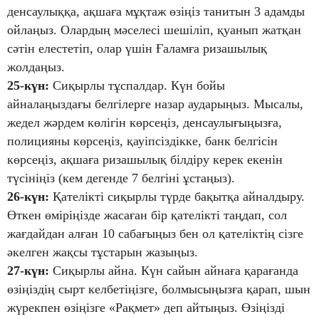
денсаулыққа, ақшаға мұқтаж өзіңіз танитын 3 адамды
ойлаңыз. Олардың мәселесі шешіліп, қуанып жатқан
сәтін елестетіп, олар үшін Ғаламға ризашылық
жолдаңыз.
25-күн:
Сиқырлы тұспалдар. Күн бойы
айналаңыздағы белгілерге назар аударыңыз. Мысалы,
жедел жәрдем көлігін көрсеңіз, денсаулығыңызға,
полицияны көрсеңіз, қауіпсіздікке, банк белгісін
көрсеңіз, ақшаға ризашылық білдіру керек екенін
түсініңіз (кем дегенде 7 белгіні ұстаңыз).
26-күн:
Қателікті сиқырлы түрде бақытқа айналдыру.
Өткен өміріңізде жасаған бір қателікті таңдап, сол
жағдайдан алған 10 сабағыңыз бен ол қателіктің сізге
әкелген жақсы тұстарын жазыңыз.
27-күн:
Сиқырлы айна. Күн сайын айнаға қарағанда
өзіңіздің сырт келбетіңізге, болмысыңызға қарап, шын
жүрекпен өзіңізге «Рақмет» деп айтыңыз. Өзіңізді