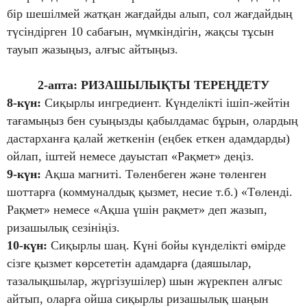
бір шешілмей жатқан жағдайды алып, сол жағдайдың
түсіндірген 10 сабағын, мүмкіндігін, жақсы тұсын
тауып жазыңыз, алғыс айтыңыз.
2-апта: РИЗАШЫЛЫҚТЫ ТЕРЕҢДЕТУ
8-күн:
Сиқырлы ингредиент. Күнделікті ішіп-жейтін
тағамыңыз бен суыңызды қабылдамас бұрын, олардың
дастарханға қалай жеткенін (еңбек еткен адамдарды)
ойлап, іштей немесе дауыстап «Рақмет» деңіз.
9
-күн:
Ақша магниті. Төленбеген және төленген
шоттарға (коммуналдық қызмет, несие т.б.) «Төленді.
Рақмет» немесе «Ақша үшін рақмет» деп жазып,
ризашылық сезініңіз.
10-күн:
Сиқырлы шаң. Күні бойы күнделікті өмірде
сізге қызмет көрсететін адамдарға (даяшылар,
тазалықшылар, жүргізушілер) шын жүрекпен алғыс
айтып, оларға ойша сиқырлы ризашылық шаңын