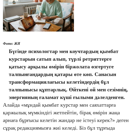
Фото: ЖИ
Б
үгінде психологтар мен коучтардың қымбат
курстарын сатып алып, түрлі ретриттерге
қатысу арқылы өмірін біржолата өзгертуге
талпынғандардың қатары өте көп. Санасын
трансформациялағысы келетіндердің бұл
талпынысы құптарлық. Өйткені ой мен сезімнің,
энергияның ғаламат күші ғылыми дәлелденген.
Алайда «мұндай қымбат курстар мен саяхаттарға
қаржылық мүмкіндігі жетпейтін, бірақ өмірін жаңа
арнаға бұрғысы келетін жандар не істеуі керек?» деген
сұрақ редакциямызға жиі келеді. Біз бұл тұрғыда