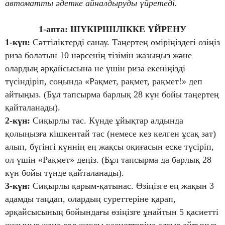
автоматты әдетке айналдыруды үйретеді.
1-апта: ШҮКІРШІЛІККЕ ҮЙРЕНУ
1-күн:
Сәттіліктерді санау. Таңертең өміріңіздегі өзіңіз
риза болатын 10 нәрсенің тізімін жазыңыз және
олардың әрқайсысына не үшін риза екеніңізді
түсіндіріп, соңында «Рақмет, рақмет, рақмет!» деп
айтыңыз. (Бұл тапсырма барлық 28 күн бойы таңертең
қайталанады).
2-күн:
Сиқырлы тас. Күнде ұйықтар алдында
қолыңызға кішкентай тас (немесе кез келген ұсақ зат)
алып, бүгінгі күннің ең жақсы оқиғасын еске түсіріп,
ол үшін «Рақмет» деңіз. (Бұл тапсырма да барлық 28
күн бойы түнде қайталанады).
3-күн:
Сиқырлы қарым-қатынас. Өзіңізге ең жақын 3
адамды таңдап, олардың суреттеріне қарап,
әрқайсысының бойындағы өзіңізге ұнайтын 5 қасиетті
жазыңыз және сол жақсы қасиеттеріне алғыс айтыңыз.