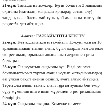
21-күн:
Тамаша нәтижелер. Бүгін болатын 3 маңызды
оқиғаны (емтихан, маңызды қоңырау, сатып алу)
таңдап, олар басталмай тұрып, «Тамаша нәтиже үшін
рақмет!» деп айтыңыз.
4-апта: ҒАЖАЙЫПТЫ БЕКІТУ
22-күн:
Көз алдыңыздағы ғажайып. 13-күні жазған 10
арманыңыздың тізімін алып, бүгін оларды кем дегенде
екі рет оқып, орындалғанына шын жүрекпен риза
болыңыз.
23-күн:
Сіз жұтатын сиқырлы ауа. Бізді өмірмен
байланыстырып тұрған ауаны жұтып жатқанымыздың
өзі үлкен бақыт екенін сезініп, ауаға алғыс айтыңыз.
Терең дем алып, тыныс алып тұрған ауаңыз бен өмір
сүру мүмкіндігіңізге шын жүрекпен 5 рет ризашылық
білдіріңіз.
24-күн:
Сиқырлы таяқша. Көмекке немесе