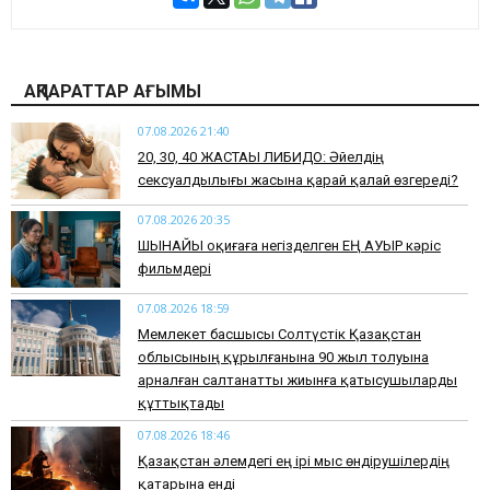
АҚПАРАТТАР АҒЫМЫ
07.08.2026 21:40
​20, 30, 40 ЖАСТАҒЫ ЛИБИДО: Әйелдің
сексуалдылығы жасына қарай қалай өзгереді?
07.08.2026 20:35
​ШЫНАЙЫ оқиғаға негізделген ЕҢ АУЫР кәріс
фильмдері
07.08.2026 18:59
Мемлекет басшысы Солтүстік Қазақстан
облысының құрылғанына 90 жыл толуына
арналған салтанатты жиынға қатысушыларды
құттықтады
07.08.2026 18:46
Қазақстан әлемдегі ең ірі мыс өндірушілердің
қатарына енді