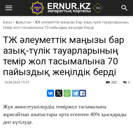
Басы
Қазақстан
​ҚТЖ әлеуметтік маңызы бар азық-түлік тауарларының
темір жол тасымалына 70 пайыздық жеңілдік берді
​ҚТЖ әлеуметтік маңызы бар
азық-түлік тауарларының
темір жол тасымалына 70
пайыздық жеңілдік берді
16.06.2026 15:57
222
0
Жүк жөнелтушілердің теміржол тасымалына
жұмсайтын шығыстары орта есеппен 40% қысқарады
деп күтілуде.