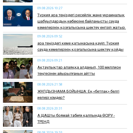
09.08.2026 10:27
Түркия Қара теңіздегі ресейлік және украиналық
шабуылдардың көбеюіне байланысты сауда
кемелерінің қозғалысына шектеу енгізіп жатыр.
09.08.2026 09:52
Қара теңіздегі кеме қатынасына қауіп: Түркия
сауда кемелерінің қозғалысына шектеу қойды
09.08.2026 09:21
Ақтаулықтар алаяққа алданып, 100 миллион
теңгесінен айырылғанын айтты
08.08.2026 21:58
ЖҰЛДЫЗНАМА БОЙЫНША: Ең «бетпақ» белгі
иелері кімдер?
08.08.2026 20:31
АҚ ШАШты боямай табиғи қалпында ӨСІРУ -
ТРЕНД
08.08.2026 19:53