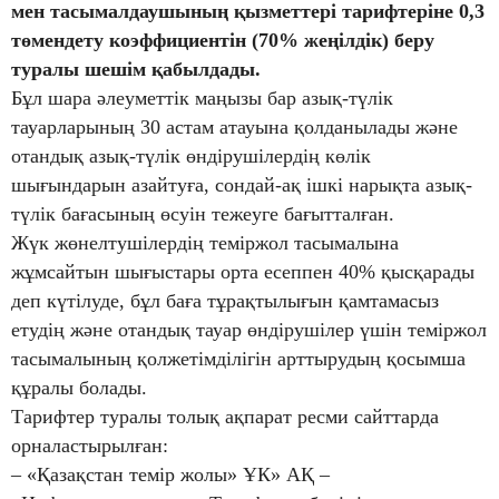
мен тасымалдаушының қызметтері тарифтеріне 0,3
төмендету коэффициентін (70% жеңілдік) беру
туралы шешім қабылдады.
Бұл шара әлеуметтік маңызы бар азық-түлік
тауарларының 30 астам атауына қолданылады және
отандық азық-түлік өндірушілердің көлік
шығындарын азайтуға, сондай-ақ ішкі нарықта азық-
түлік бағасының өсуін тежеуге бағытталған.
Жүк жөнелтушілердің теміржол тасымалына
жұмсайтын шығыстары орта есеппен 40% қысқарады
деп күтілуде, бұл баға тұрақтылығын қамтамасыз
етудің және отандық тауар өндірушілер үшін теміржол
тасымалының қолжетімділігін арттырудың қосымша
құралы болады.
Тарифтер туралы толық ақпарат ресми сайттарда
орналастырылған:
– «Қазақстан темір жолы» ҰК» АҚ –