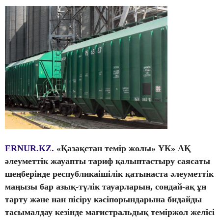
ERNUR.KZ.
«Қазақстан темір жолы» ҰК» АҚ
әлеуметтік жауапты тариф қалыптастыру саясаты
шеңберінде республикаішілік қатынаста әлеуметтік
маңызы бар азық-түлік тауарларын, сондай-ақ ұн
тарту және нан пісіру кәсіпорындарына бидайды
тасымалдау кезінде магистральдық теміржол желісі