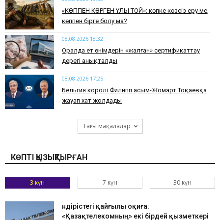
​«КӨППЕН КӨРГЕН ҰЛЫ ТОЙ»: көпке көзсіз еру ме,
көппен бірге болу ма?
08.08.2026 18:32
Оралда ет өнімдерін «жалған» сертификаттау
дерегі анықталды
08.08.2026 17:25
Бельгия королі Филипп Қасым-Жомарт Тоқаевқа
жауап хат жолдады
Тағы мақалалар
КӨПТІ ҚЫЗЫҚТЫРҒАН
3 күн
7 күн
30 күн
Өндірістегі қайғылы оқиға:
«Қазақтелекомның» екі бірдей қызметкері