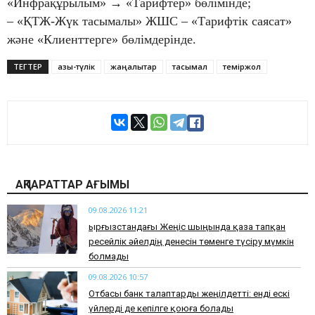
«Инфрақұрылым» → «Тарифтер» бөлімінде;
– «ҚТЖ-Жүк тасымалы» ЖШС – «Тарифтік саясат»
және «Клиенттерге» бөлімдерінде.
ТЕГТЕР
азық-түлік
жаңалықтар
тасымал
теміржол
АҚПАРАТТАР АҒЫМЫ
09.08.2026 11:21
Қырғызстандағы Жеңіс шыңында қаза тапқан
ресейлік әйелдің денесін төменге түсіру мүмкін
болмады
09.08.2026 10:57
Отбасы банк талаптарды жеңілдетті: енді ескі
үйлерді де кепілге қоюға болады