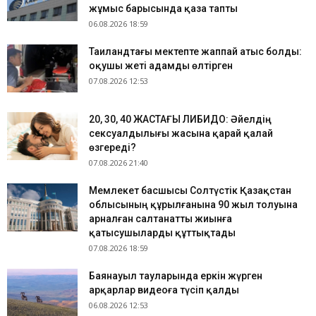
жұмыс барысында қаза тапты
06.08.2026 18:59
Таиландтағы мектепте жаппай атыс болды:
оқушы жеті адамды өлтірген
07.08.2026 12:53
​20, 30, 40 ЖАСТАҒЫ ЛИБИДО: Әйелдің
сексуалдылығы жасына қарай қалай
өзгереді?
07.08.2026 21:40
Мемлекет басшысы Солтүстік Қазақстан
облысының құрылғанына 90 жыл толуына
арналған салтанатты жиынға
қатысушыларды құттықтады
07.08.2026 18:59
Баянауыл тауларында еркін жүрген
арқарлар видеоға түсіп қалды
06.08.2026 12:53