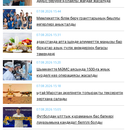
дауыс беруіне қолайлы жағдай жасалуда
07.08.2026 15:44
Мемлекеттік білім беру гранттарының биылғы
иегерлері анықталды
07.08.2026 15:31
Қазақстанда апта ішінде әлеуметтік маңызы бар
бірқатар азық-түлік өнімдерінің бағасы
төмендеді
07.08.2026 15:20
Шымкентте МӘМС аясында 1500-ға жуық
күрделі көз операциясы жасалды
07.08.2026 15:18
Қытай Марстан әкелінетін топырақты тексеретін
зертхана салады
07.08.2026 15:05
Футболдан ұлттық құраманың бас бапкері
лауазымына кандидат белгілі болды