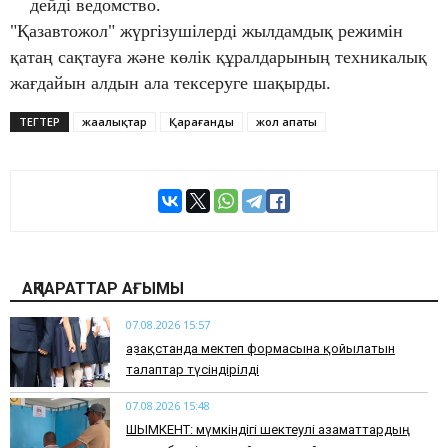
дейді ведомство.
"Қазавтожол" жүргізушілерді жылдамдық режимін
қатаң сақтауға және көлік құралдарының техникалық
жағдайын алдын ала тексеруге шақырды.
ТЕГТЕР
жаңалықтар
Қарағанды
жол апаты
АҚПАРАТТАР АҒЫМЫ
07.08.2026 15:57
Қазақстанда мектеп формасына қойылатын
талаптар түсіндірілді
07.08.2026 15:48
ШЫМКЕНТ: мүмкіндігі шектеулі азаматтардың