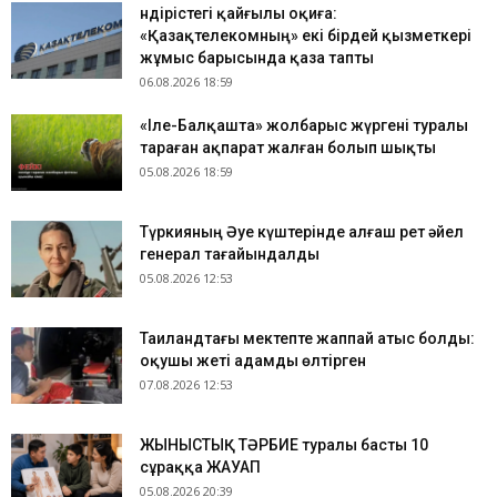
Өндірістегі қайғылы оқиға:
«Қазақтелекомның» екі бірдей қызметкері
жұмыс барысында қаза тапты
06.08.2026 18:59
«Іле-Балқашта» жолбарыс жүргені туралы
тараған ақпарат жалған болып шықты
05.08.2026 18:59
Түркияның Әуе күштерінде алғаш рет әйел
генерал тағайындалды
05.08.2026 12:53
Таиландтағы мектепте жаппай атыс болды:
оқушы жеті адамды өлтірген
07.08.2026 12:53
ЖЫНЫСТЫҚ ТӘРБИЕ туралы басты 10
сұраққа ЖАУАП
05.08.2026 20:39