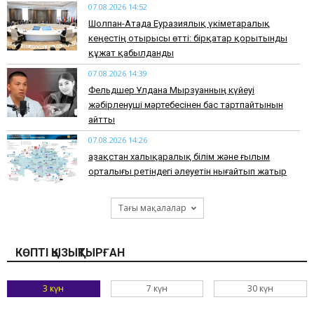
07.08.2026 14:52
Шолпан-Атада Еуразиялық үкіметаралық
кеңестің отырысы өтті: бірқатар қорытынды
құжат қабылданды
07.08.2026 14:39
Фельдшер Ұлдана Мырзуанның күйеуі
жәбірленуші мәртебесінен бас тартпайтынын
айтты
07.08.2026 14:26
Қазақстан халықаралық білім және ғылым
орталығы ретіндегі әлеуетін нығайтып жатыр
Тағы мақалалар
КӨПТІ ҚЫЗЫҚТЫРҒАН
3 күн
7 күн
30 күн