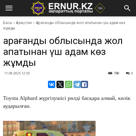
Басы
Қазақстан
Қарағанды облысында жол апатынан үш адам көз
жұмды
Қарағанды облысында жол
апатынан үш адам көз
жұмды
11.08.2025 12:53
740
0
Toyota Alphard жүргізушісі рөлді басқара алмай, көлік
аударылған.