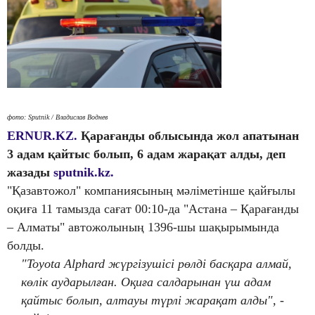
фото: Sputnik / Владислав Воднев
ERNUR.KZ.
Қарағанды облысында жол апатынан
3 адам қайтыс болып, 6 адам жарақат алды, деп
жазады
sputnik.kz.
"Қазавтожол" компаниясының мәліметінше қайғылы
оқиға 11 тамызда сағат 00:10-да "Астана – Қарағанды
– Алматы" автожолының 1396-шы шақырымында
болды.
"Toyota Alphard жүргізушісі рөлді басқара алмай,
көлік аударылған. Оқиға салдарынан үш адам
қайтыс болып, алтауы түрлі жарақат алды",
-