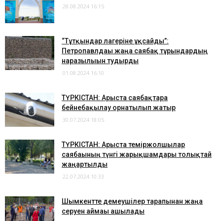
28.08.2024 16:15
“Тұтқындар лагеріне ұқсайды”:
Петропавлдағы жаңа саябақ тұрғындардың
наразылығын тудырды
01.08.2024 16:10
ТҮРКІСТАН: Арыста саябақтарға
бейнебақылау орнатылып жатыр
30.07.2024 18:05
ТҮРКІСТАН: Арыста теміржолшылар
саябағының түнгі жарықшамдары толықтай
жаңартылды
22.07.2024 10:33
​Шымкентте демеушілер тарапынан жаңа
серуен аймағы ашылады