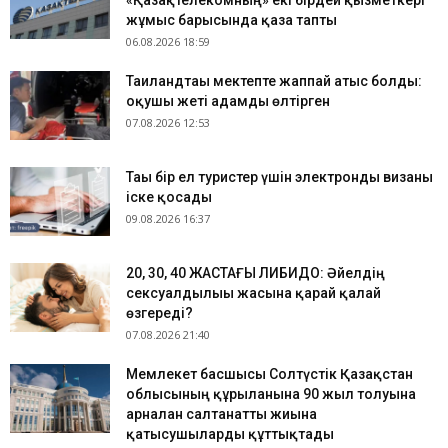
«Қазақтелекомның» екі бірдей қызметкері
жұмыс барысында қаза тапты
06.08.2026 18:59
Таиландтағы мектепте жаппай атыс болды:
оқушы жеті адамды өлтірген
07.08.2026 12:53
Тағы бір ел туристер үшін электронды визаны
іске қосады
09.08.2026 16:37
​20, 30, 40 ЖАСТАҒЫ ЛИБИДО: Әйелдің
сексуалдылығы жасына қарай қалай
өзгереді?
07.08.2026 21:40
Мемлекет басшысы Солтүстік Қазақстан
облысының құрылғанына 90 жыл толуына
арналған салтанатты жиынға
қатысушыларды құттықтады