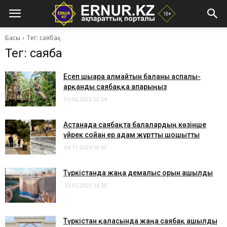
Басы
Тег: саябақ
Тег: саябақ
Есеп шығара алмайтын баланы аспалы-
арқанды саябаққа апарыңыз
03.06.2026 20:24
Астанада саябақта балалардың көзінше
үйрек сойған ер адам жұртты шошытты
04.11.2025 18:59
​Түркістанда жаңа демалыс орын ашылды
31.05.2025 14:59
Түркістан қаласында жаңа саябақ ашылды