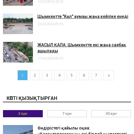
12.05.2024 18:13
Шымкентте "Көл" аумағы жаңа кейіпке енеді
23.04.2024 09:16
​ЖАСЫЛ ҚАЛА: Шымкентте екі жаңа саябақ
ашылады
17.04.2024 09:15
1
2
3
4
5
6
7
КӨПТІ ҚЫЗЫҚТЫРҒАН
3 күн
7 күн
30 күн
Өндірістегі қайғылы оқиға: