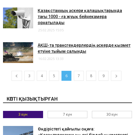
Қазақстанның әскери қалашықтарында
тағы 1000 - ға жуық бейнекамера
орнатылады
25.02.2025 15:05
АҚШ-та трансгендерлердің әскерде қызмет
етуіне тыйым салынды
16.02.2025 13:33
3
4
5
6
7
8
9
КӨПТІ ҚЫЗЫҚТЫРҒАН
3 күн
7 күн
30 күн
Өндірістегі қайғылы оқиға: