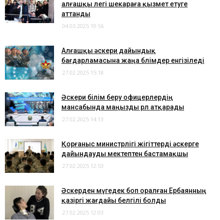
алғашқы легі шекараға қызмет етуге
аттанды
04.03.2025 10:56
Алғашқы әскери дайындық
бағдарламасына жаңа бөлімдер енгізіледі
27.02.2025 15:18
Әскери білім беру офицерлердің
мансабында маңызды рөл атқарады
27.02.2025 14:13
Қорғаныс министрлігі жігіттерді әскерге
дайындауды мектептен бастамақшы
27.02.2025 12:53
Әскерден мүгедек боп оралған Ербаянның
қазіргі жағдайы белгілі болды
27.02.2025 12:03