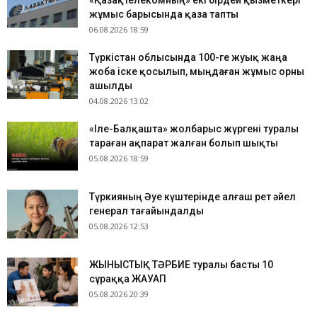
«Қазақтелекомның» екі бірдей қызметкері
жұмыс барысында қаза тапты
06.08.2026 18:59
Түркістан облысында 100-ге жуық жаңа
жоба іске қосылып, мыңдаған жұмыс орны
ашылды
04.08.2026 13:02
«Іле-Балқашта» жолбарыс жүргені туралы
тараған ақпарат жалған болып шықты
05.08.2026 18:59
Түркияның Әуе күштерінде алғаш рет әйел
генерал тағайындалды
05.08.2026 12:53
ЖЫНЫСТЫҚ ТӘРБИЕ туралы басты 10
сұраққа ЖАУАП
05.08.2026 20:39