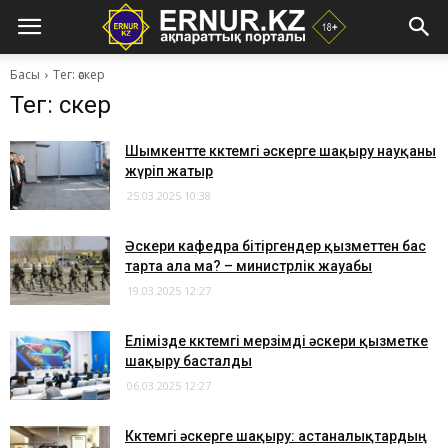
Басы
Тег: әскер
Тег: әскер
Шымкентте көктемгі әскерге шақыру науқаны
жүріп жатыр
25.03.2025 10:38
Әскери кафедра бітіргендер қызметтен бас
тарта ала ма? – министрлік жауабы
19.03.2025 12:27
Елімізде көктемгі мерзімді әскери қызметке
шақыру басталды
06.03.2025 12:27
Көктемгі әскерге шақыру: астаналықтардың