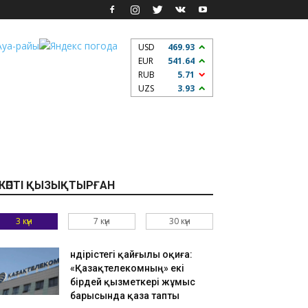
USD
469.93
EUR
541.64
RUB
5.71
UZS
3.93
КӨПТІ ҚЫЗЫҚТЫРҒАН
3 күн
7 күн
30 күн
Өндірістегі қайғылы оқиға:
«Қазақтелекомның» екі
бірдей қызметкері жұмыс
барысында қаза тапты