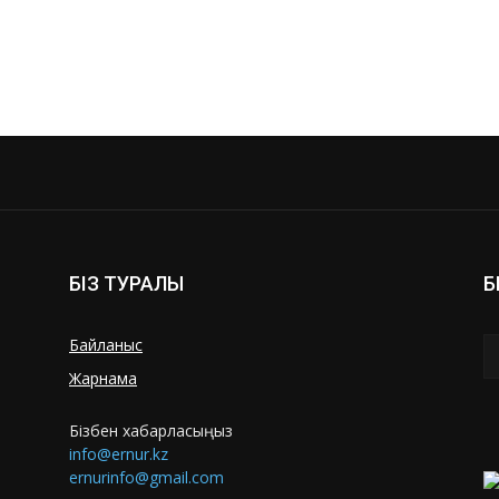
БІЗ ТУРАЛЫ
Б
Байланыс
Жарнама
Бізбен хабарласыңыз
info@ernur.kz
ernurinfo@gmail.com