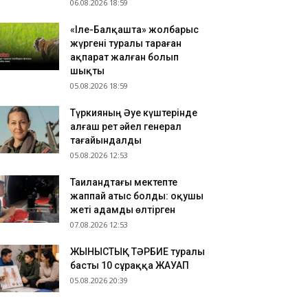
06.08.2026 18:59
«Іле-Балқашта» жолбарыс
жүргені туралы тараған
ақпарат жалған болып
шықты
05.08.2026 18:59
Түркияның Әуе күштерінде
алғаш рет әйел генерал
тағайындалды
05.08.2026 12:53
Таиландтағы мектепте
жаппай атыс болды: оқушы
жеті адамды өлтірген
07.08.2026 12:53
ЖЫНЫСТЫҚ ТӘРБИЕ туралы
басты 10 сұраққа ЖАУАП
05.08.2026 20:39